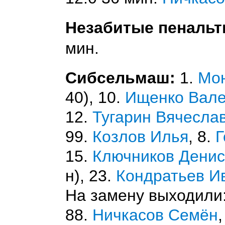
Незабитые пенальт
мин.
Сибсельмаш:
1.
Мон
40), 10.
Ищенко Вале
12.
Тугарин Вячесла
99.
Козлов Илья
, 8.
Г
15.
Ключников Денис
н), 23.
Кондратьев И
На замену выходили:
88.
Ничкасов Семён
,