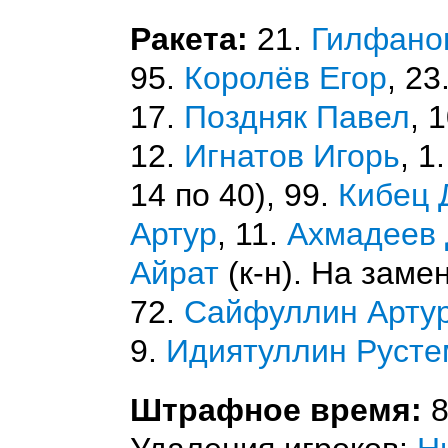
Ракета:
21.
Гилфано
95.
Королёв Егор
, 23
17.
Поздняк Павел
, 
12.
Игнатов Игорь
, 1
14 по 40), 99.
Кибец 
Артур
, 11.
Ахмадеев
Айрат
(к-н). На заме
72.
Сайфуллин Арту
9.
Идиятуллин Русте
Штрафное время:
8