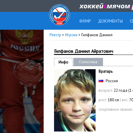
ФХМР
ДОКУМЕНТЫ
С
Реестр
>
Игроки
> Гилфанов Даниил
Гилфанов Даниил Айратович
Статистика
Инфо
Вратарь
Россия
возраст:
22 года (1 
рост:
180 см
|
вес:
70
спортивное звание: