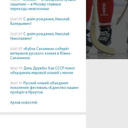
защитник — в Москву: главные
переходы межсезонья
С днём рождения, Николай
31.07, ПТ
Валерьевич!
С днём рождения, Николай
31.07, ПТ
Николаевич!
«Кубок Сахалина» соберёт
31.07, ПТ
ветеранов русского хоккея в Южно-
Сахалинске
День Дружбы: Как СССР помог
30.07, ЧТ
объединить мировой хоккей с мячом
Русский хоккей объединит
30.07, ЧТ
поколения: фестиваль «Единство нации»
пройдёт в Иркутске
Архив новостей