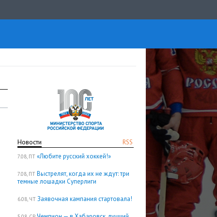
Новости
RSS
«Любите русский хоккей!»
7.08, ПТ
Выстрелят, когда их не ждут: три
7.08, ПТ
темные лошадки Суперлиги
Заявочная кампания стартовала!
6.08, ЧТ
Чемпион — в Хабаровск, лучший
5.08, СР