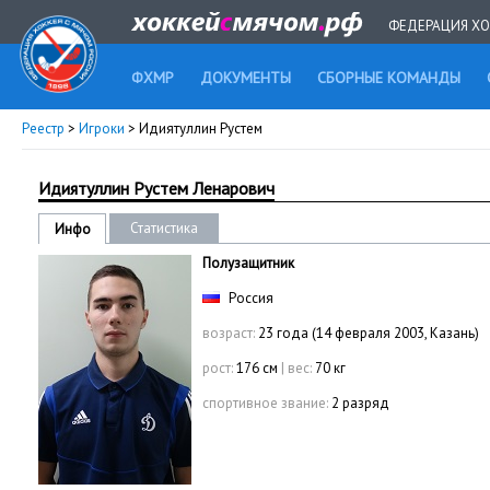
ФЕДЕРАЦИЯ ХО
ФХМР
ДОКУМЕНТЫ
СБОРНЫЕ КОМАНДЫ
Реестр
>
Игроки
> Идиятуллин Рустем
Идиятуллин Рустем Ленарович
Статистика
Инфо
Полузащитник
Россия
возраст:
23 года (14 февраля 2003, Казань)
рост:
176 см
|
вес:
70 кг
спортивное звание:
2 разряд