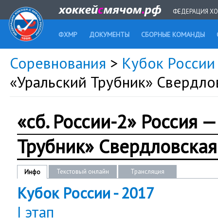
ФЕДЕРАЦИЯ ХО
ФХМР
ДОКУМЕНТЫ
СБОРНЫЕ КОМАНДЫ
Соревнования
>
Кубок России 
«Уральский Трубник» Свердло
«сб. России-2» Россия 
Трубник» Свердловская
Текстовый онлайн
Трансляция
Инфо
Кубок России - 2017
I этап