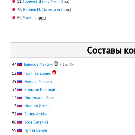
11,
Горячев Денис
(
Чупин С.
,
св.
)
46,
Немцев М.
(
Ишкельдин И.
,
угл.
)
60,
Чупин С.
(
пен.
)
Составы к
47
Блинков Максим
(с 1 по 90)
12
Горячев Денис
29
Немцев Максим
54
Коньков Николай
14
Ишкельдин Илья
0
2
Иванов Игорь
72
Зимин Артём
86
Усов Виталий
99
Чупин Семён