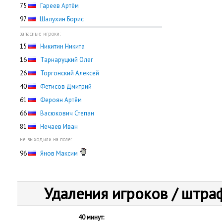
75
Гареев Артём
97
Шалухин Борис
запасные игроки:
15
Никитин Никита
16
Тарнаруцкий Олег
26
Торгонский Алексей
40
Фетисов Дмитрий
61
Фероян Артём
66
Васюкович Степан
81
Нечаев Иван
не выходили на поле:
96
Янов Максим
Удаления игроков / штра
40 минут: