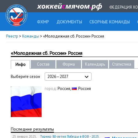
ФЕДЕРАЦИЯ ХО
ФХМР
ДОКУМЕНТЫ
СБОРНЫЕ КОМАНДЫ
Реестр
>
Команды
> «Молодежная сб. России» Россия
«Молодежная сб. России» Россия
Состав
Форма
Календарь
Статистика
Инфо
Выберите сезон
2026—2027
город:
Россия,
Россия
Последние результаты
25 января 2025,
Турнир 80-летия Победы в ВОВ - 2025.