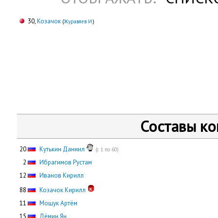
30,
Козачок
(
Журавлев И.
)
Составы к
20
Кутькин Даниил
(с 1 по 60)
0
2
Ибрагимов Рустам
12
Иванов Кирилл
88
Козачок Кирилл
11
Мощук Артём
15
Дёмин Ян