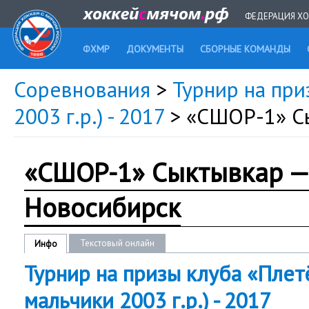
ФЕДЕРАЦИЯ ХО
ФХМР
ДОКУМЕНТЫ
СБОРНЫЕ КОМАНДЫ
Соревнования
>
Турнир на при
2003 г.р.) - 2017
> «СШОР-1» С
«СШОР-1» Сыктывкар —
Новосибирск
Текстовый онлайн
Инфо
Турнир на призы клуба «Плетё
мальчики 2003 г.р.) - 2017