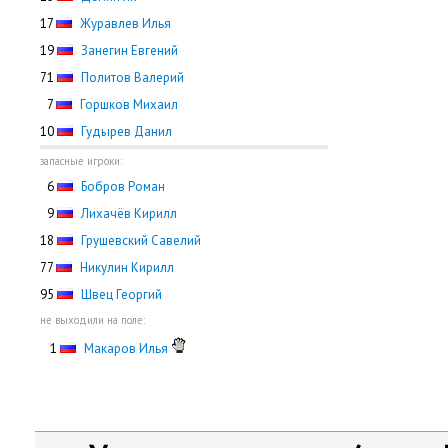
17
Журавлев Илья
19
Занегин Евгений
71
Политов Валерий
0
7
Горшков Михаил
10
Гудырев Данил
запасные игроки:
0
6
Бобров Роман
0
9
Лихачёв Кирилл
18
Грушевский Савелий
77
Никулин Кирилл
95
Швец Георгий
не выходили на поле:
0
1
Макаров Илья