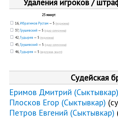
Удаления игроков / штра
25 минут:
16,
Ибрагимов Рустам
— 5
(
подножка
)
37,
Грушевский
— 5
(
удар соперника
)
42,
Гудырев
— 5
(
подножка
)
45,
Грушевский
— 5
(
удар соперника
)
46,
Гудырев
— 5
(
задержка, зацеп
)
Судейская б
Еримов Дмитрий (Сыктывкар
Плосков Егор (Сыктывкар)
(су
Петров Евгений (Сыктывкар)