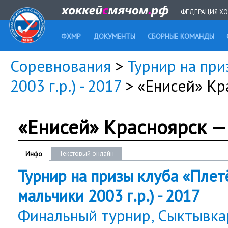
ФЕДЕРАЦИЯ ХО
ФХМР
ДОКУМЕНТЫ
СБОРНЫЕ КОМАНДЫ
Соревнования
>
Турнир на при
2003 г.р.) - 2017
> «Енисей» Кр
«Енисей» Красноярск —
Текстовый онлайн
Инфо
Турнир на призы клуба «Плетё
мальчики 2003 г.р.) - 2017
Финальный турнир, Сыктывка