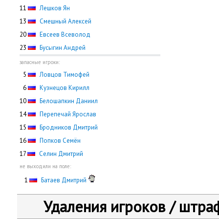
11
Лешков Ян
13
Смешный Алексей
20
Евсеев Всеволод
23
Бусыгин Андрей
запасные игроки:
0
5
Ловцов Тимофей
0
6
Кузнецов Кирилл
10
Белошапкин Даниил
14
Перепечай Ярослав
15
Бродников Дмитрий
16
Попков Семён
17
Селин Дмитрий
не выходили на поле:
0
1
Батаев Дмитрий
Удаления игроков / штра