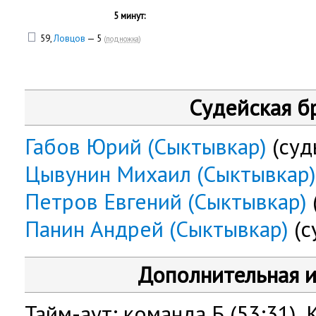
5 минут:
59,
Ловцов
— 5
(
подножка
)
Судейская б
Габов Юрий (Сыктывкар)
(суд
Цывунин Михаил (Сыктывкар)
Петров Евгений (Сыктывкар)
Панин Андрей (Сыктывкар)
(с
Дополнительная 
Тайм-аут: команда Б (53:31)