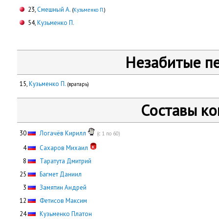
23,
Смешный А.
(
Кузьменко П.
)
54,
Кузьменко П.
Незабитые п
15,
Кузьменко П.
(вратарь)
Составы к
30
Логачёв Кирилл
(с 1 по 60)
0
4
Сахаров Михаил
0
8
Таратута Дмитрий
25
Багмет Даниил
0
3
Замятин Андрей
12
Фетисов Максим
24
Кузьменко Платон