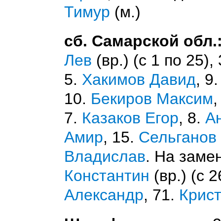
Тимур
(м.)
сб. Самарской обл.
Лев
(вр.) (с 1 по 25),
5.
Хакимов Давид
, 9
10.
Бекиров Максим
,
7.
Казаков Егор
, 8.
А
Амир
, 15.
Сельганов
Владислав
. На заме
Константин
(вр.) (с 2
Александр
, 71.
Крис