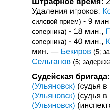
Штрафное время:
2
Удаления игроков:
К
- 9 мин
силовой прием)
- 18 мин.,
П
соперника)
- 40 мин.,
К
соперника)
мин. —
Бекиров
(5; з
Сельганов
(5; задержк
Судейская бригада:
(Ульяновск)
(судья в
(Ульяновск)
(судья в
(Ульяновск)
(инспект