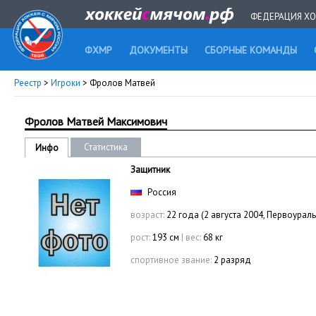
ФЕДЕРАЦИЯ ХО
ФХМР
ДОКУМЕНТЫ
СБОРНЫЕ КОМАНДЫ
Реестр
>
Игроки
> Фролов Матвей
Фролов Матвей Максимович
Статистика
Инфо
Защитник
Россия
возраст:
22 года (2 августа 2004, Первоураль
рост:
193 см
|
вес:
68 кг
спортивное звание:
2 разряд