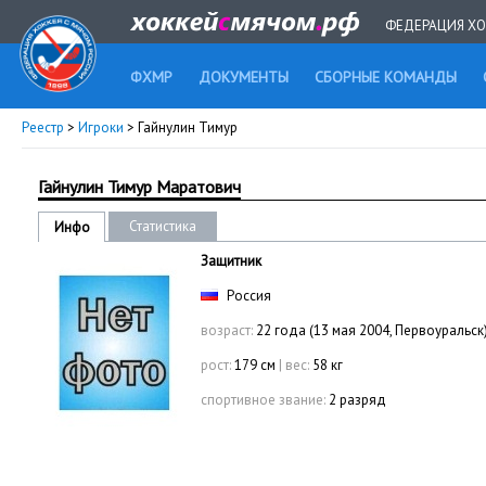
ФЕДЕРАЦИЯ ХО
ФХМР
ДОКУМЕНТЫ
СБОРНЫЕ КОМАНДЫ
Реестр
>
Игроки
> Гайнулин Тимур
Гайнулин Тимур Маратович
Статистика
Инфо
Защитник
Россия
возраст:
22 года (13 мая 2004, Первоуральск
рост:
179 см
|
вес:
58 кг
спортивное звание:
2 разряд