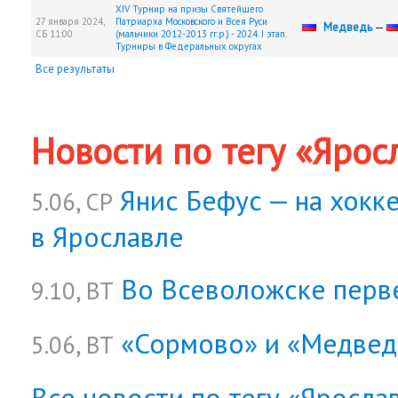
XIV Турнир на призы Святейшего
27 января 2024,
Патриарха Московского и Всея Руси
Медведь
—
СБ
11:00
(мальчики 2012-2013 гг.р.) - 2024. I этап.
Турниры в Федеральных округах
Все результаты
Новости по тегу «Ярос
Янис Бефус — на хокк
5.06, СР
в Ярославле
Во Всеволожске перв
9.10, ВТ
«Сормово» и «Медвед
5.06, ВТ
Все новости по тегу «Яросла