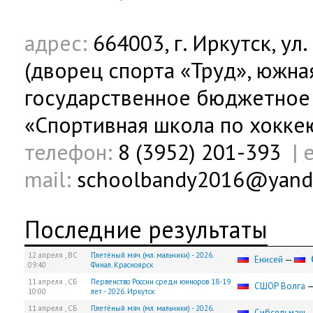
адрес:
664003, г. Иркутск, ул
(дворец спорта «Труд», южна
государственное бюджетное
«Спортивная школа по хокке
телефон:
8 (3952) 201-393
|
mail:
schoolbandy2016@yand
Последние результаты
12 апреля ,
ВС
Плетёный мяч (мл. мальчики) - 2026.
Енисей
—
09:40
Финал. Красноярск
11 апреля ,
СБ
Первенство России среди юниоров 18-19
СШОР Волга
10:00
лет - 2026. Иркутск
11 апреля ,
СБ
Плетёный мяч (мл. мальчики) - 2026.
Сибсельмаш