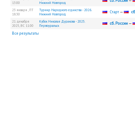
сб. России
—
13:00
Нижний Новгород
23 января ,
ПТ
Турнир Народного единства - 2026.
Старт
—
сб
18:30
Нижний Новгород
21 декабря
Кубок Николая Дуракова - 2025.
сб. России
—
2025,
ВС
11:00
Первоуральск
Все результаты