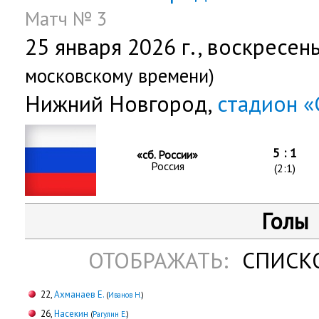
Матч № 3
25 января 2026 г.,
воскресен
московскому времени)
Нижний Новгород,
стадион «
5 : 1
«сб. России»
Россия
(2:1)
Голы
ОТОБРАЖАТЬ:
СПИСК
22,
Ахманаев Е.
(
Иванов Н.
)
26,
Насекин
(
Рагулин Е.
)