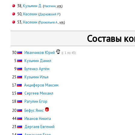
38,
Кузьмин Д.
(
Насекин
,
угл.
)
50,
Насекин
(
Дарковский Р.
)
53,
Насекин
(
Прокопьев А.
,
угл.
)
Составы к
30
Иванчиков Юрий
(с 1 по 45)
0
5
Кузьмин Данил
0
9
Бутенко Артём
25
Кузьмин Илья
17
Анциферов Максим
15
Сергеев Михаил
18
Рагулин Егор
20
Бефус Янис
44
Иванов Никита
23
Дергаев Евгений
14
Ахманаев Егор