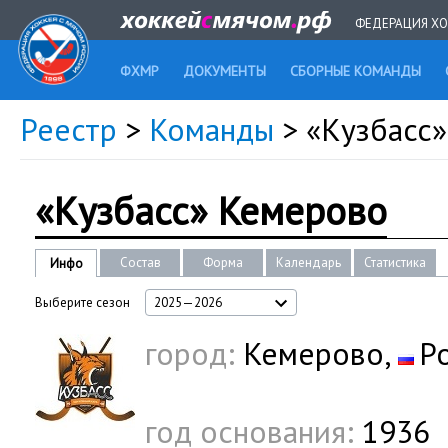
ФЕДЕРАЦИЯ ХО
ФХМР
ДОКУМЕНТЫ
СБОРНЫЕ КОМАНДЫ
Реестр
>
Команды
> «Кузбасс
«Кузбасс» Кемерово
Состав
Форма
Календарь
Статистика
Инфо
Выберите сезон
2025—2026
город:
Кемерово,
Р
год основания:
1936