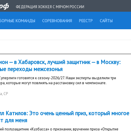
ФЕДЕРАЦИЯ ХОККЕЯ С МЯЧОМ РОССИИ
БОРНЫЕ КОМАНДЫ
СОРЕВНОВАНИЯ
РЕЕСТР
САЙТЫ
он — в Хабаровск, лучший защитник — в Москву:
ные переходы межсезонья
уперлиги готовятся к сезону-2026/27. Наши эксперты выделили три
ра, которые могут повлиять на расстановку сил в чемпионате.
та
, СР
лл Катилов: Это очень ценный приз, который многое
ит для меня
ий полузащитник «Кузбасса» о признании, вручении приза «Открытие