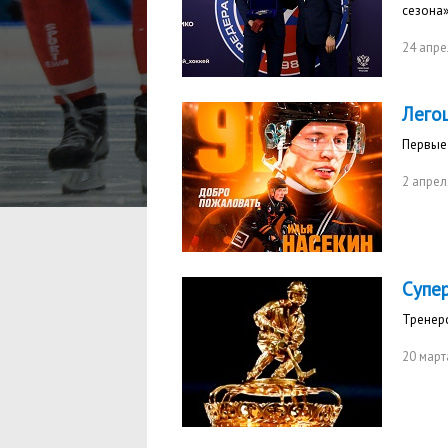
сезона
24 апре
Лего
Первые
2 апрел
Супе
Тренер
20 март