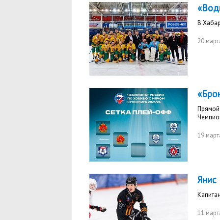
«Водн
В Хаба
20 март
«Бро
Прямой 
Чемпио
19 март
Янис 
Капитан
11 март