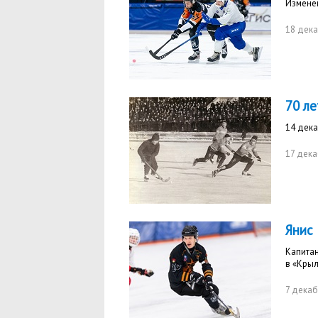
Изменен
18 дек
70 л
14 дека
17 дека
Янис
Капита
в «Крыл
7 декаб