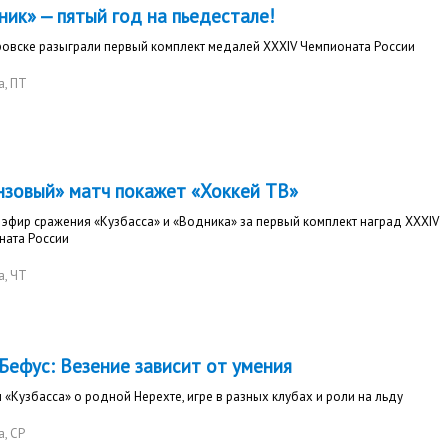
ик» — пятый год на пьедестале!
ровске разыграли первый комплект медалей XXXIV Чемпионата России
а
, ПТ
нзовый» матч покажет «Хоккей ТВ»
эфир сражения «Кузбасса» и «Водника» за первый комплект наград XXXIV
ната России
а
, ЧТ
Бефус: Везение зависит от умения
 «Кузбасса» о родной Нерехте, игре в разных клубах и роли на льду
а
, СР