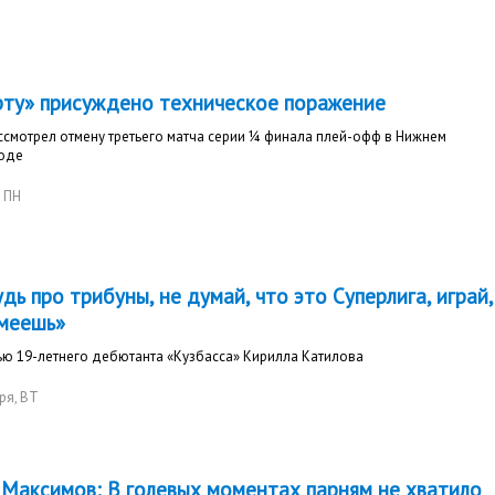
рту» присуждено техническое поражение
смотрел отмену третьего матча серии ¼ финала плей-офф в Нижнем
оде
, ПН
дь про трибуны, не думай, что это Суперлига, играй,
умеешь»
ью 19-летнего дебютанта «Кузбасса» Кирилла Катилова
ря
, ВТ
 Максимов: В голевых моментах парням не хватило