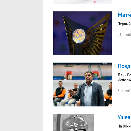
Матч
Первый 
21 нояб
Позд
День Р
Исполк
5 октяб
Ушел
На 80-м