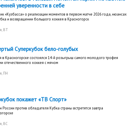
ренней уверенности в себе
ик «Кузбасса» о реализации моментов в первом матче 2026 года, нюансах
убка и возвращении большого хоккея в Красногорск
я
, ВТ
ертый Суперкубок бело-голубых
я в Красногорске состоялся 14-й розыгрыш самого молодого трофея
ии отечественного хоккея с мячом
я
, ПН
ркубок покажет «ТВ Спорт»
 России против обладателя Кубка страны встретятся завтра
огорске
я
, ВС