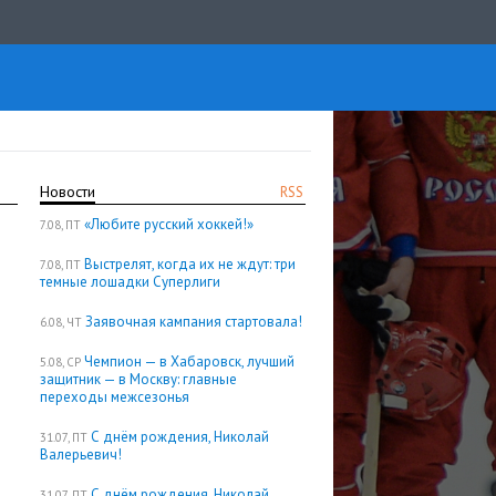
Новости
RSS
«Любите русский хоккей!»
7.08, ПТ
Выстрелят, когда их не ждут: три
7.08, ПТ
темные лошадки Суперлиги
Заявочная кампания стартовала!
6.08, ЧТ
Чемпион — в Хабаровск, лучший
5.08, СР
защитник — в Москву: главные
переходы межсезонья
С днём рождения, Николай
31.07, ПТ
Валерьевич!
С днём рождения, Николай
31.07, ПТ