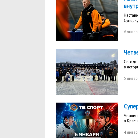
внут
Наставн
Суперк
6 январ
Четв
Сегодн
в истор
5 январ
Супе
Чемпион
в Красн
4 январ