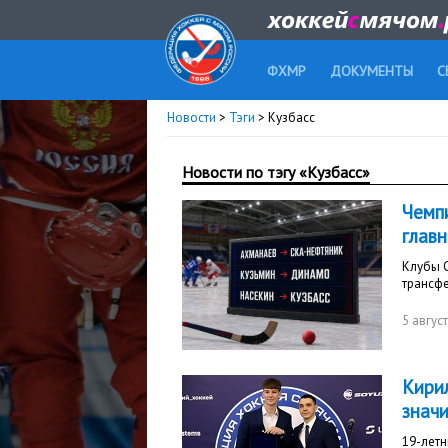
ФХМР
ДОКУМЕНТЫ
С
Новости
>
Тэги
> Кузбасс
Новости по тэгу «Кузбасс»
Чемпи
глав
Клубы С
трансфе
5 авгус
Кири
знач
19-летн