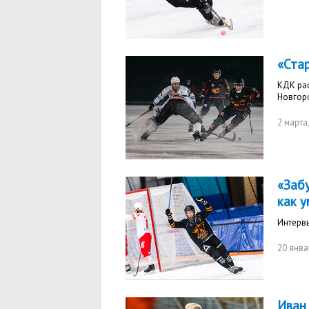
«Ста
КДК рас
Новгор
2 марта
«Забу
как 
Интерв
20 янва
Иван