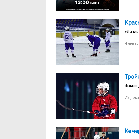
Крас
«Динамо
4 январ
Трой
Финиш 
25 дек
Кеме