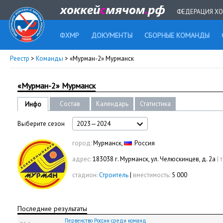
ФЕДЕРАЦИЯ ХО
ФХМР
ДОКУМЕНТЫ
СБОРНЫЕ КОМАНДЫ
Реестр
>
Команды
> «Мурман-2» Мурманск
«Мурман-2» Мурманск
Состав
Календарь
Статистика
Инфо
Выберите сезон
2023—2024
город:
Мурманск,
Россия
адрес:
183038 г. Мурманск, ул. Челюскинцев, д. 2а
|
стадион:
Строитель
|
вместимость:
5 000
Последние результаты
Первенство России среди команд