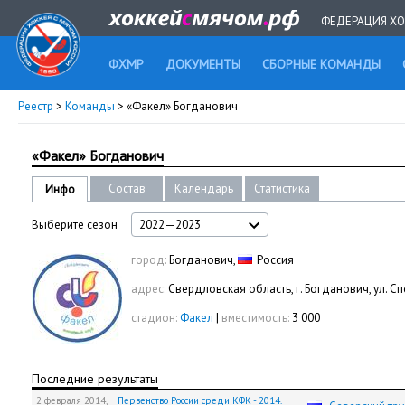
ФЕДЕРАЦИЯ ХО
ФХМР
ДОКУМЕНТЫ
СБОРНЫЕ КОМАНДЫ
Реестр
>
Команды
> «Факел» Богданович
«Факел» Богданович
Состав
Календарь
Статистика
Инфо
Выберите сезон
2022—2023
город:
Богданович,
Россия
адрес:
Свердловская область, г. Богданович, ул. Сп
стадион:
Факел
|
вместимость:
3 000
Последние результаты
2 февраля 2014,
Первенство России среди КФК - 2014.