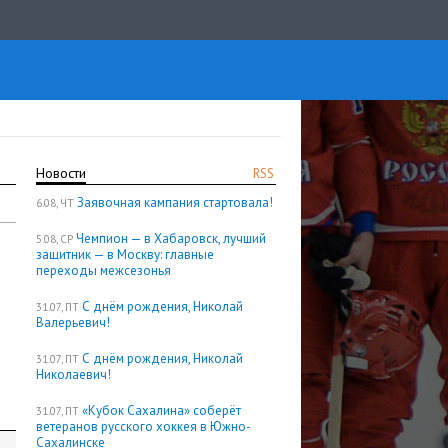
Новости
RSS
Заявочная кампания стартовала!
6.08, ЧТ
Чемпион — в Хабаровск, лучший
5.08, СР
защитник — в Москву: главные
переходы межсезонья
С днём рождения, Николай
31.07, ПТ
Валерьевич!
С днём рождения, Николай
31.07, ПТ
Николаевич!
«Кубок Сахалина» соберёт
31.07, ПТ
ветеранов русского хоккея в Южно-
Сахалинске