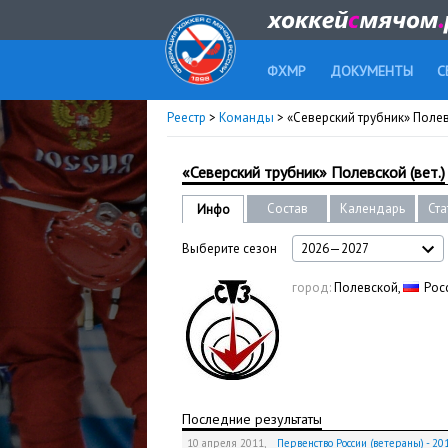
ФХМР
ДОКУМЕНТЫ
С
Реестр
>
Команды
> «Северский трубник» Полевс
«Северский трубник» Полевской (вет.)
Состав
Календарь
Ста
Инфо
Выберите сезон
2026—2027
город:
Полевской,
Рос
Последние результаты
10 апреля 2011,
Первенство России (ветераны) - 201