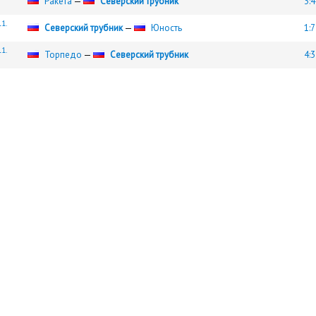
Ракета
—
Северский трубник
3:4
1.
Северский трубник
—
Юность
1:7
1.
Торпедо
—
Северский трубник
4:3