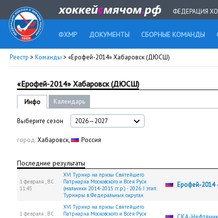
ФЕДЕРАЦИЯ ХО
ФХМР
ДОКУМЕНТЫ
СБОРНЫЕ КОМАНДЫ
Реестр
>
Команды
> «Ерофей-2014» Хабаровск (ДЮСШ)
«Ерофей-2014» Хабаровск (ДЮСШ)
Календарь
Инфо
Выберите сезон
2026—2027
город:
Хабаровск,
Россия
Последние результаты
XVI Турнир на призы Святейшего
1 февраля ,
ВС
Патриарха Московского и Всея Руси
Ерофей-2014
11:45
(мальчики 2014-2015 гг.р.) - 2026. I этап.
Турниры в Федеральных округах
XVI Турнир на призы Святейшего
1 февраля ,
ВС
Патриарха Московского и Всея Руси
СКА-Нефтяник