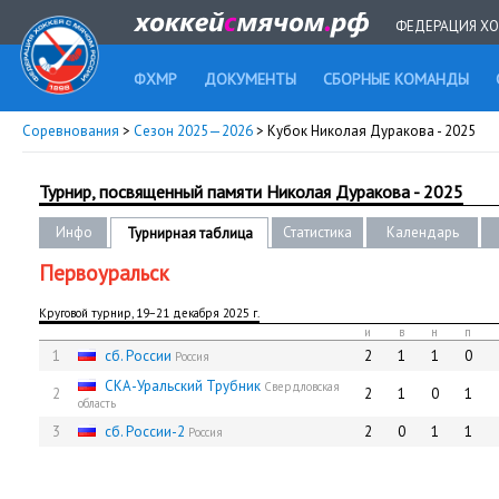
ФЕДЕРАЦИЯ ХО
ФХМР
ДОКУМЕНТЫ
СБОРНЫЕ КОМАНДЫ
Соревнования
>
Сезон 2025—2026
> Кубок Николая Дуракова - 2025
Турнир, посвященный памяти Николая Дуракова - 2025
Инфо
Статистика
Календарь
Турнирная таблица
Первоуральск
Круговой турнир, 19−21 декабря 2025 г.
и
в
н
п
1
сб. России
2
1
1
0
Россия
СКА-Уральский Трубник
Свердловская
2
2
1
0
1
область
3
сб. России-2
2
0
1
1
Россия