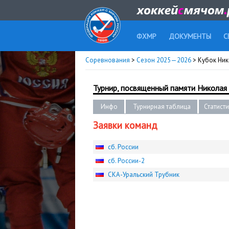
ФХМР
ДОКУМЕНТЫ
С
Соревнования
>
Сезон 2025—2026
> Кубок Ник
Турнир, посвященный памяти Николая
Инфо
Турнирная таблица
Статист
Заявки команд
сб. России
сб. России-2
СКА-Уральский Трубник