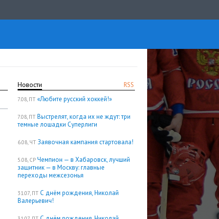
Новости
RSS
«Любите русский хоккей!»
7.08, ПТ
Выстрелят, когда их не ждут: три
7.08, ПТ
темные лошадки Суперлиги
Заявочная кампания стартовала!
6.08, ЧТ
Чемпион — в Хабаровск, лучший
5.08, СР
защитник — в Москву: главные
переходы межсезонья
С днём рождения, Николай
31.07, ПТ
Валерьевич!
С днём рождения, Николай
31.07, ПТ