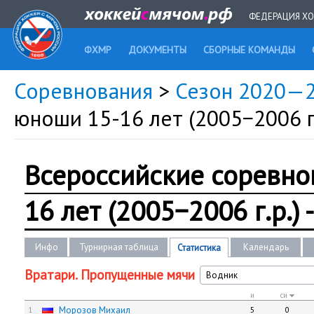
ФЕДЕРАЦИЯ ХО
ФХМР
ДОКУМЕНТЫ
СБОРНЫЕ КОМАНДЫ
Соревнования
>
Сезон 2020—
юноши 15-16 лет (2005−2006 г.
Всероссийские соревно
16 лет (2005−2006 г.р.) 
Инфо
Турнирная таблица
Календарь
Статистика
Вратари. Пропущенные мячи
Водник
и
си
Морозов Михаил
1
5
0