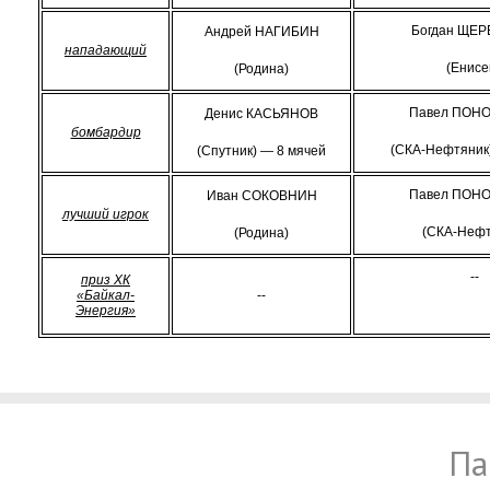
Богдан ЩЕ
Андрей НАГИБИН
нападающий
(Енисе
(Родина)
Павел ПОН
Денис КАСЬЯНОВ
бомбардир
(СКА-Нефтяник)
(Спутник) — 8 мячей
Павел ПОН
Иван СОКОВНИН
лучший игрок
(СКА-Нефт
(Родина)
--
приз ХК
«Байкал-
--
Энергия»
Па