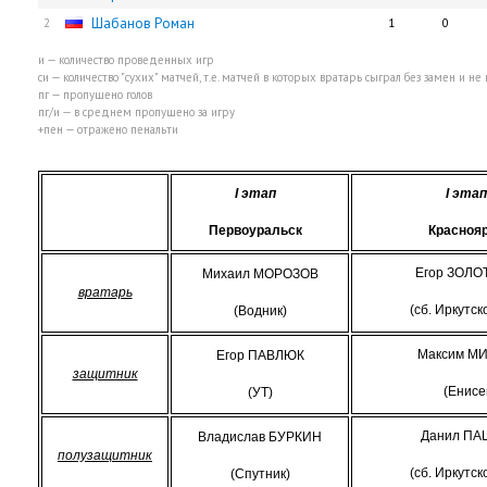
Шабанов Роман
2
1
0
и — количество проведенных игр
си — количество "сухих" матчей, т.е. матчей в которых вратарь сыграл без замен и н
пг — пропущено голов
пг/и — в среднем пропущено за игру
+пен — отражено пенальти
I
этап
I
этап
Первоуральск
Красноя
Егор ЗОЛО
Михаил МОРОЗОВ
вратарь
(сб. Иркутск
(Водник)
Максим М
Егор ПАВЛЮК
защитник
(Енисе
(УТ)
Данил ПА
Владислав БУРКИН
полузащитник
(сб. Иркутск
(Спутник)