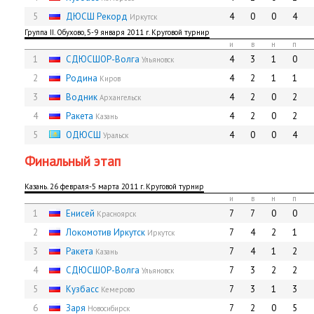
5
ДЮСШ Рекорд
4
0
0
4
Иркутск
Группа II. Обухово, 5-9 января 2011 г. Круговой турнир
и
в
н
п
1
СДЮCШОР-Волга
4
3
1
0
Ульяновск
2
Родина
4
2
1
1
Киров
3
Водник
4
2
0
2
Архангельск
4
Ракета
4
2
0
2
Казань
5
ОДЮСШ
4
0
0
4
Уральск
Финальный этап
Казань. 26 февраля-5 марта 2011 г. Круговой турнир
и
в
н
п
1
Енисей
7
7
0
0
Красноярск
2
Локомотив Иркутск
7
4
2
1
Иркутск
3
Ракета
7
4
1
2
Казань
4
СДЮCШОР-Волга
7
3
2
2
Ульяновск
5
Кузбасс
7
3
1
3
Кемерово
6
Заря
7
2
0
5
Новосибирск