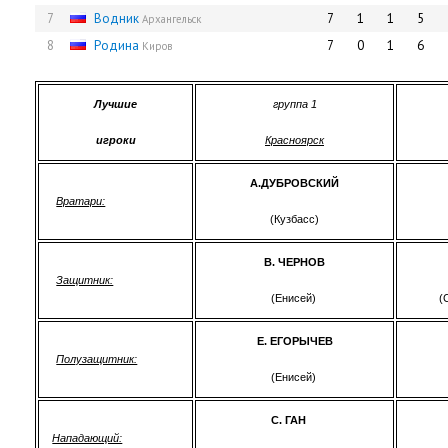
7
Водник
7
1
1
5
Архангельск
8
Родина
7
0
1
6
Киров
Лучшие
группа 1
игроки
Красноярск
А.ДУБРОВСКИЙ
Вратари:
(Кузбасс)
В. ЧЕРНОВ
Защитник:
(Енисей)
(
Е. ЕГОРЫЧЕВ
Полузащитник:
(Енисей)
С. ГАН
Нападающий: