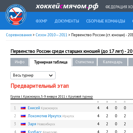
ФЕДЕРАЦИЯ ХО
ФХМР
ДОКУМЕНТЫ
СБОРНЫЕ КОМАНДЫ
Соревнования
>
Сезон 2010—2011
> Первенство России (ст. юноши) - 20
Первенство России среди старших юношей (до 17 лет) - 2
Инфо
Статистика
Календарь
Турнирная таблица
Весь турнир
Предварительный этап
Группа I. Красноярск, 5-9 января 2011 г. Круговой турнир
и
в
н
п
1
Енисей
4
4
0
0
Красноярск
2
Локомотив Иркутск
4
2
0
2
Иркутск
3
Заря
4
2
0
2
Новосибирск
4
Кузбасс
4
2
0
2
Кемерово