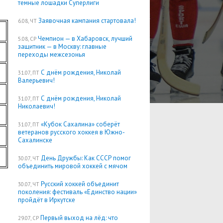
темные лошадки Суперлиги
Заявочная кампания стартовала!
6.08, ЧТ
Чемпион — в Хабаровск, лучший
5.08, СР
защитник — в Москву: главные
переходы межсезонья
С днём рождения, Николай
31.07, ПТ
Валерьевич!
С днём рождения, Николай
31.07, ПТ
Николаевич!
«Кубок Сахалина» соберёт
31.07, ПТ
ветеранов русского хоккея в Южно-
Сахалинске
День Дружбы: Как СССР помог
30.07, ЧТ
объединить мировой хоккей с мячом
Русский хоккей объединит
30.07, ЧТ
поколения: фестиваль «Единство нации»
пройдёт в Иркутске
Первый выход на лёд: что
29.07, СР