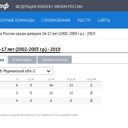
ФЕДЕРАЦИЯ ХОККЕЯ С МЯЧОМ РОССИИ
БОРНЫЕ КОМАНДЫ
СОРЕВНОВАНИЯ
РЕЕСТР
САЙТЫ
 России среди девушек 16-17 лет (2002-2003 г.р.) - 2019
7 лет (2002-2003 г.р.) - 2019
Календарь
Заявки команд
ика
б. Мурманской обл.-2
и
си
пг
пг/и
+пен
2
6
0
66
11
0
1
0
22
22
0
4
0
0
0
 вратарь сыграл без замен и не пропустил ни одного мяча