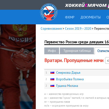
ФХМР
ДОКУМЕНТЫ
С
Соревнования
>
Сезон 2019—2020
> Первенство
Первенство России среди девушек 16-1
Инфо
Турнирная таблица
Статист
Вратари. Пропущенные мячи
с
Смирнова Дарья
1
Воробьёва Полина
2
Гущина Милана
2
и — количество проведенных игр
си — количество "сухих" матчей, т.е. матчей в которых
пг — пропущено голов
пг/и — в среднем пропущено за игру