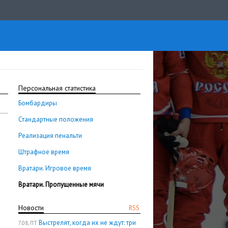
Персональная статистика
Бомбардиры
Стандартные положения
Реализация пенальти
Штрафное время
Вратари. Игровое время
Вратари. Пропущенные мячи
Новости
RSS
Выстрелят, когда их не ждут: три
7.08, ПТ