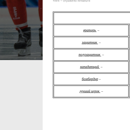
+пен — отражено пенальти
вратарь
–
защитник
–
полузащитник
–
нападающий
–
бомбардир
–
лучший игрок
–