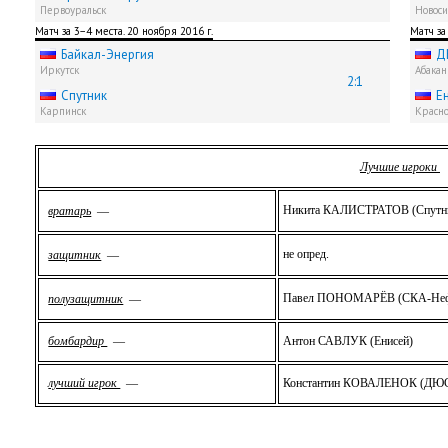
Первоуральск
Новоси
Матч за 3−4 места. 20 ноября 2016 г.
Матч за
Байкал-Энергия
Д
Иркутск
Абакан
2:1
Спутник
Е
Карпинск
Красн
Лучшие игроки
Никита КАЛИСТРАТОВ (Спутн
вратарь
—
не опред.
защитник
—
Павел ПОНОМАРЁВ (СКА-Неф
полузащитник
—
бомбардир
—
Антон САВЛУК (Енисей)
лучший игрок
—
Константин КОВАЛЕНОК (ДЮС