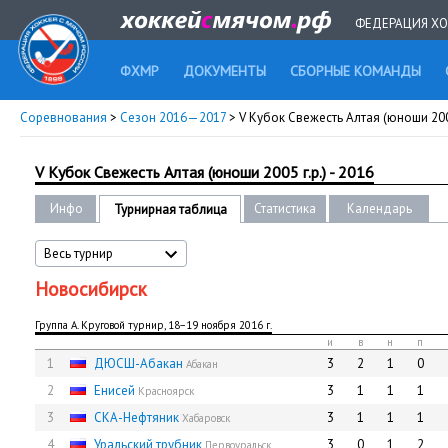
ФЕДЕРАЦИЯ ХО
ФХМР
ДОКУМЕНТЫ
СБОРНЫЕ КОМАНДЫ
Соревнования
>
Сезон 2016—2017
> V Кубок Свежесть Алтая (юноши 2005
V Кубок Свежесть Алтая (юноши 2005 г.р.) - 2016
Инфо
Статистика
Календарь
Турнирная таблица
Весь турнир
Новосибирск
Группа А. Круговой турнир, 18−19 ноября 2016 г.
и
в
н
п
1
ДЮСШ-Абакан
3
2
1
0
Абакан
2
Енисей
3
1
1
1
Красноярск
3
СКА-Нефтяник
3
1
1
1
Хабаровск
4
Уральский трубник
3
0
1
2
Первоуральск