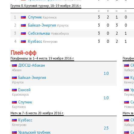
Группа Б. Круговой турнир, 18−19 ноября 2016 г.
и
в
н
п
1
Спутник
3
2
1
0
Карпинск
2
Байкал-Энергия
3
0
3
0
Иркутск
3
Сибсельмаш
3
0
2
1
Новосибирск
4
Кузбасс
3
0
2
1
Кемерово
Плей-офф
Полуфиналы за 1−4 места. 19 ноября 2016 г.
Полуфин
ДЮСШ-Абакан
С
Абакан
Хабаро
1:0
Байкал-Энергия
К
Иркутск
Кемер
Енисей
У
Красноярск
Первоу
1:0
Спутник
С
Карпинск
Новоси
Матч за 7−8 места. 20 ноября 2016 г.
Матч за
Кузбасс
С
Кемерово
Хабаро
2:3
Уральский трубник
С