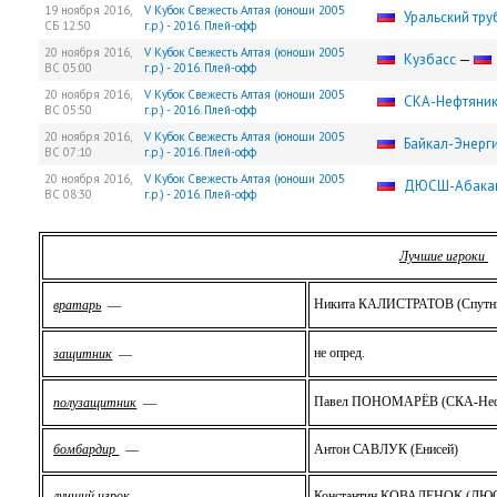
19 ноября 2016,
V Кубок Свежесть Алтая (юноши 2005
Уральский тру
СБ
12:50
г.р.) - 2016. Плей-офф
20 ноября 2016,
V Кубок Свежесть Алтая (юноши 2005
Кузбасс
—
ВС
05:00
г.р.) - 2016. Плей-офф
20 ноября 2016,
V Кубок Свежесть Алтая (юноши 2005
СКА-Нефтяни
ВС
05:50
г.р.) - 2016. Плей-офф
20 ноября 2016,
V Кубок Свежесть Алтая (юноши 2005
Байкал-Энерг
ВС
07:10
г.р.) - 2016. Плей-офф
20 ноября 2016,
V Кубок Свежесть Алтая (юноши 2005
ДЮСШ-Абака
ВС
08:30
г.р.) - 2016. Плей-офф
Лучшие игроки
Никита КАЛИСТРАТОВ (Спутн
вратарь
—
не опред.
защитник
—
Павел ПОНОМАРЁВ (СКА-Неф
полузащитник
—
бомбардир
—
Антон САВЛУК (Енисей)
лучший игрок
—
Константин КОВАЛЕНОК (ДЮС