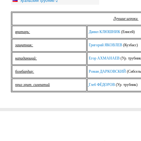
Уральский трубник-2
Лучшие игроки
вратарь:
Данил КЛЮШНИК
(Енисей)
защитник:
Григорий ЯКОВЛЕВ
(Кузбасс)
нападающий:
Егор АХМАНАЕВ
(Ур. трубник
бомбардир:
Роман ДАРКОВСКИЙ
(Сибсель
приз зрит. симпатий
Глеб ФЁДОРОВ
(Ур. трубник)