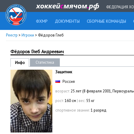
ФЕДЕРАЦИЯ ХО
ФХМР
ДОКУМЕНТЫ
СБОРНЫЕ КОМАНДЫ
Реестр
>
Игроки
> Фёдоров Глеб
Фёдоров Глеб Андреевич
Статистика
Инфо
Защитник
Россия
возраст:
25 лет (8 февраля 2001, Первоураль
рост:
160 см
|
вес:
55 кг
спортивное звание:
1 разряд