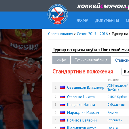
ФХМР
ДОКУМЕНТЫ
С
Соревнования
>
Сезон 2015—2016
> Турнир на 
Турнир на призы клуба «Плетёный мяч» 
Инфо
Турнирная таблица
Статист
Стандартные положения
Вс
команда
АХМ Уральский
Свешников Владимир
1
Трубник
Стасенко Никита
2
СШОР Кузбасс
Гриценко Никита
3
Сибсельмаш
Маракулин Максим
3
Родина
Политов Валерий
3
Строитель
Шельпяков Артур
3
Родина