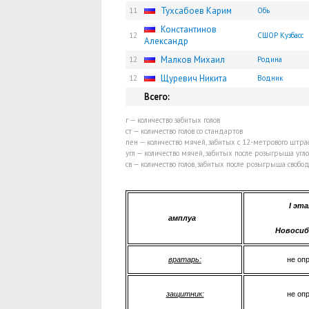
Тухсабоев Карим
11
Обь
Константинов
12
СШОР Кузбасс
Александр
Малков Михаил
12
Родина
Щуревич Никита
12
Водник
Всего:
г — количество забитых голов
ст — количество голов со стандартов
пен — количество мячей, забитых с 12-метрового штр
угл — количество мячей, забитых после розыгрыша угл
св — количество голов, забитых после розыгрыша своб
I
эта
амплуа
Новосиб
вратарь:
не опр
защитник:
не опр