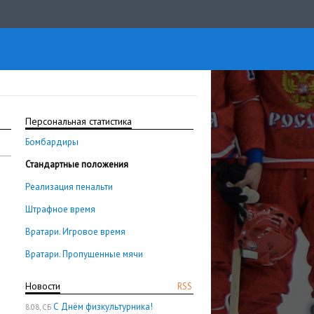
Персональная статистика
Бомбардиры
Стандартные положения
Реализация пенальти
Штрафное время
Вратари. Игровое время
Вратари. Пропущенные мячи
Новости
RSS
С Днём физкультурника!
8.08, СБ