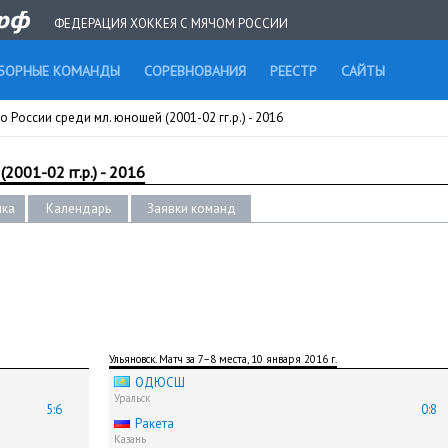
ФЕДЕРАЦИЯ ХОККЕЯ С МЯЧОМ РОССИИ
БОРНЫЕ КОМАНДЫ
СОРЕВНОВАНИЯ
РЕЕСТР
САЙТЫ
 России среди мл. юношей (2001-02 гг.р.) - 2016
2001-02 гг.р.) - 2016
ика
Календарь
Заявки команд
Ульяновск. Матч за 7−8 места, 10 января 2016 г.
ОДЮСШ
Уральск
5:6
0:8
Ракета
Казань