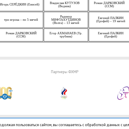
Владислав КУТУЗОВ
Роман ДАРКОВСКИЙ
Игорь СЕРЁДКИН
(Енисей)
(Водник)
(ССМ)
Радинур
Евгений ПАЛКИН
три игрока – по 5 мячей
МИФТАХУТДИНОВ
(Ерофей) – 19 мячей
(Волга) – 13 мячей
Роман ДАРКОВСКИЙ
Егор АХМАНАЕВ (Ур.
Евгений ПАЛКИН
(ССМ)
трубник)
(Ерофей)
Партнеры ФХМР
одолжая пользоваться сайтом, вы соглашаетесь с обработкой данных с це