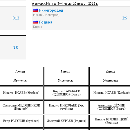
Ульяновск. Матч за 3−4 места, 10 января 2016 г.
Нижегородец
Нижний Новгород
0:12
2:6
Родина
Киров
1:0
I
этап
I
этап
финал
Иркутск
Ульяновск
Ульяновск
Кирилл ТАРАБАЕВ
Никита ИСАЕВ
(Кузбасс)
Никита ИСАЕВ
(Кузбасс)
(СДЮСШОР-Волга)
Святослав МЕДЯННИКОВ
Никита НИКОЛАЕВ (Ур.
Александр ДЁМИН
(Ирк. обл)
трубник)
(СДЮСШОР-Волга)
Никита
БЕЛОШИЦКИЙ
Егор РАГУЛИН
(Кузбасс)
Дмитрий КУРАЕВ (Родина)
(Родина)