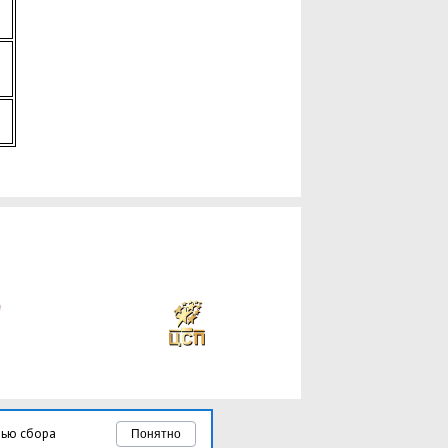
лью сбора
Понятно