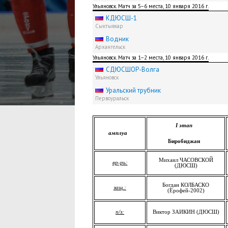
Ульяновск. Матч за 5−6 места, 10 января 2016 г.
КДЮСШ-1
Сыктывкар
Водник
Архангельск
Ульяновск. Матч за 1−2 места, 10 января 2016 г.
СДЮCШОР-Волга
Ульяновск
Уральский трубник
Первоуральск
I
этап
амплуа
Биробиджан
Михаил ЧАСОВСКОЙ
вр-рь:
(ДЮСШ)
Богдан КОЛБАСКО
защ.:
(Ерофей-2002)
п/з:
Виктор ЗАИКИН (ДЮСШ)