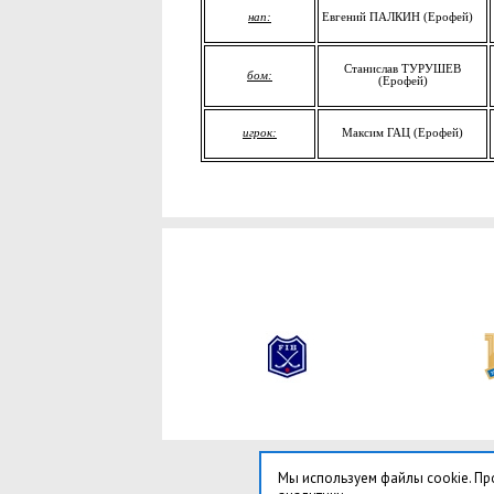
нап:
Евгений ПАЛКИН (Ерофей)
Станислав ТУРУШЕВ
бом:
(Ерофей)
игрок:
Максим ГАЦ (Ерофей)
Мы используем файлы cookie. Пр