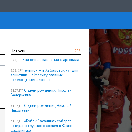
Новости
RSS
Заявочная кампания стартовала!
6.08, ЧТ
Чемпион — в Хабаровск, лучший
5.08, СР
защитник — в Москву: главные
переходы межсезонья
С днём рождения, Николай
31.07, ПТ
Валерьевич!
С днём рождения, Николай
31.07, ПТ
Николаевич!
«Кубок Сахалина» соберёт
31.07, ПТ
ветеранов русского хоккея в Южно-
Сахалинске