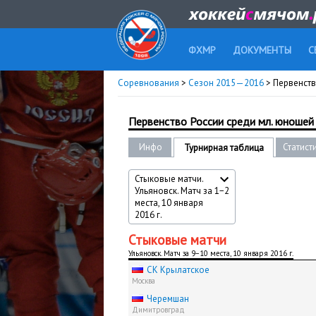
ФХМР
ДОКУМЕНТЫ
С
Соревнования
>
Сезон 2015—2016
> Первенство
Первенство России среди мл. юношей (
Инфо
Статист
Турнирная таблица
Стыковые матчи.
Ульяновск. Матч за 1−2
места, 10 января
2016 г.
Стыковые матчи
Ульяновск. Матч за 9−10 места, 10 января 2016 г.
СК Крылатское
Москва
Черемшан
Димитровград