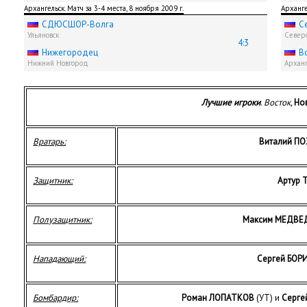
Архангельск. Матч за 3-4 места, 8 ноября 2009 г.
Арханге
СДЮCШОР-Волга
С
Ульяновск
Север
4:3
Нижегородец
В
Нижний Новгород
Арханг
Лучшие игроки
.
Восток,
Но
Вратарь:
Виталий П
Защитник:
Артур 
Полузащитник:
Максим МЕДВЕ
Нападающий:
Сергей БОР
Бомбардир:
Роман ЛОПАТКОВ
(УТ) и
Серге