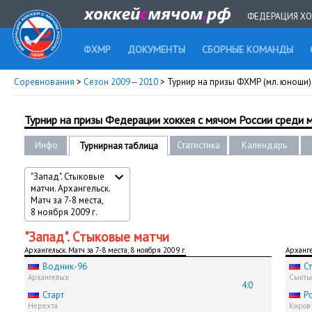
ФЕДЕРАЦИЯ ХО
ФХМР
ДОКУМЕНТЫ
СБОРНЫЕ КОМАНДЫ
Соревнования
>
Сезон 2009—2010
> Турнир на призы ФХМР (мл. юноши) 
Турнир на призы Федерации хоккея с мячом России среди
Инфо
Статистика
Календарь
Турнирная таблица
"Запад". Стыковые
матчи. Архангельск.
Матч за 7-8 места,
8 ноября 2009 г.
"Запад". Стыковые матчи
Архангельск. Матч за 7-8 места, 8 ноября 2009 г.
Арханге
Водник-96
С
Архангельск
Сыкты
4:0
Старт
Р
Нерехта
Киров