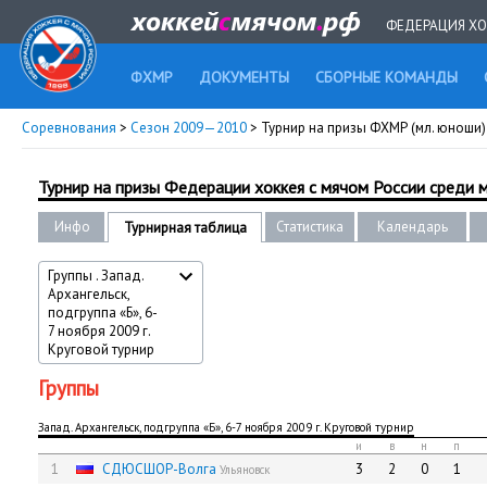
ФЕДЕРАЦИЯ ХО
ФХМР
ДОКУМЕНТЫ
СБОРНЫЕ КОМАНДЫ
Соревнования
>
Сезон 2009—2010
> Турнир на призы ФХМР (мл. юноши) 
Турнир на призы Федерации хоккея с мячом России среди
Инфо
Статистика
Календарь
Турнирная таблица
Группы . Запад.
Архангельск,
подгруппа «Б», 6-
7 ноября 2009 г.
Круговой турнир
Группы
Запад. Архангельск, подгруппа «Б», 6-7 ноября 2009 г. Круговой турнир
и
в
н
п
1
СДЮCШОР-Волга
3
2
0
1
Ульяновск