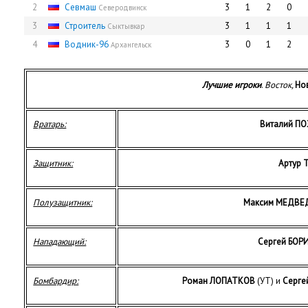
2
Севмаш
3
1
2
0
Северодвинск
3
Строитель
3
1
1
1
Сыктывкар
4
Водник-96
3
0
1
2
Архангельск
Лучшие игроки
.
Восток,
Но
Вратарь:
Виталий П
Защитник:
Артур 
Полузащитник:
Максим МЕДВЕ
Нападающий:
Сергей БОР
Бомбардир:
Роман ЛОПАТКОВ
(УТ) и
Серге