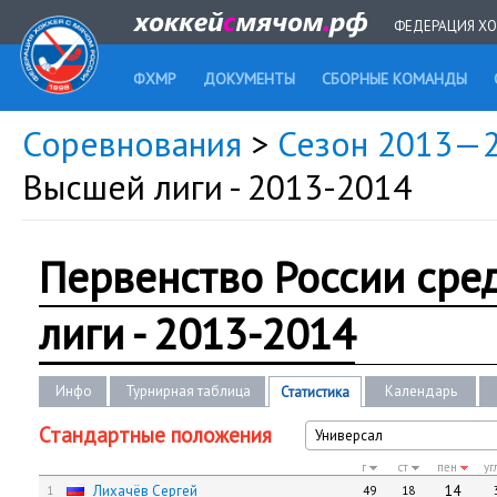
ФЕДЕРАЦИЯ ХО
ФХМР
ДОКУМЕНТЫ
СБОРНЫЕ КОМАНДЫ
Соревнования
>
Сезон 2013—
Высшей лиги - 2013-2014
Первенство России сре
лиги - 2013-2014
Инфо
Турнирная таблица
Календарь
Статистика
Стандартные положения
Универсал
г
ст
пен
уг
Лихачёв Сергей
14
1
49
18