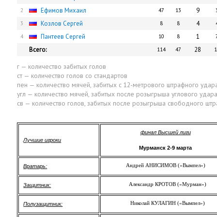
Ефимов Михаил
9
2
47
13
Козлов Сергей
4
3
8
8
Пантеев Сергей
1
4
10
8
Всего:
28
114
47
1
г — количество забитых голов
ст — количество голов со стандартов
пен — количество мячей, забитых с 12-метрового штрафного удар
угл — количество мячей, забитых после розыгрыша углового удар
св — количество голов, забитых после розыгрыша свободного шт
финал Высшей лиги
Лучшие игроки
Мурманск 2-9 марта
Андрей АНИСИМОВ («Вымпел»)
Вратарь:
Александр КРОТОВ («Мурман»)
Защитник:
Николай КУЛАГИН («Вымпел»)
Полузащитник: