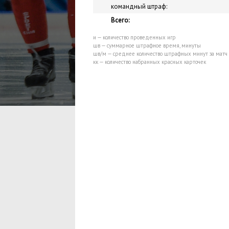
командный штраф:
Всего:
и — количество проведенных игр
шв — суммарное штрафное время, минуты
шв/м — среднее количество штрафных минут за матч
кк — количество набранных красных карточек