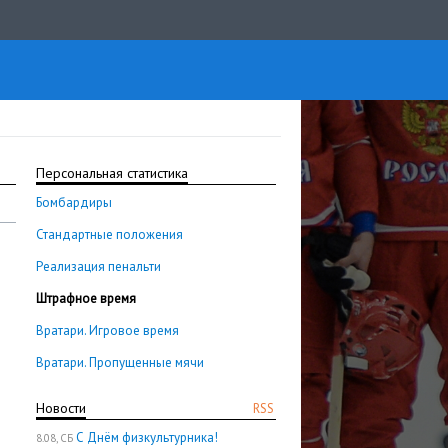
Персональная статистика
Бомбардиры
Стандартные положения
Реализация пенальти
Штрафное время
Вратари. Игровое время
Вратари. Пропущенные мячи
Новости
RSS
С Днём физкультурника!
8.08, СБ