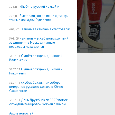
«Любите русский хоккей!»
7.08, ПТ
Выстрелят, когда их не ждут: три
7.08, ПТ
темные лошадки Суперлиги
Заявочная кампания стартовала!
6.08, ЧТ
Чемпион — в Хабаровск, лучший
5.08, СР
защитник — в Москву: главные
переходы межсезонья
С днём рождения, Николай
31.07, ПТ
Валерьевич!
С днём рождения, Николай
31.07, ПТ
Николаевич!
«Кубок Сахалина» соберёт
31.07, ПТ
ветеранов русского хоккея в Южно-
Сахалинске
День Дружбы: Как СССР помог
30.07, ЧТ
объединить мировой хоккей с мячом
Архив новостей