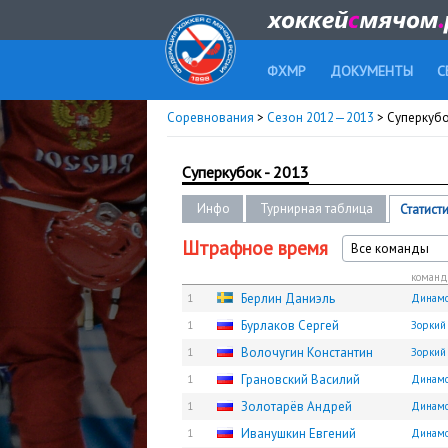
ФХМР
ДОКУМЕНТЫ
С
Соревнования
>
Сезон 2012—2013
> Суперкубо
Суперкубок - 2013
Инфо
Турнирная таблица
Статист
Штрафное время
Все команды
команд
Берлин Даниэль
1
Динам
Бурлаков Сергей
1
Зоркий
Волочугин Константин
1
Зоркий
Грановский Василий
1
Динам
Золотарёв Андрей
1
Динам
Иванушкин Евгений
1
Динам