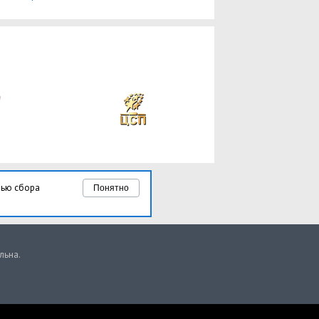
лью сбора
Понятно
льна.