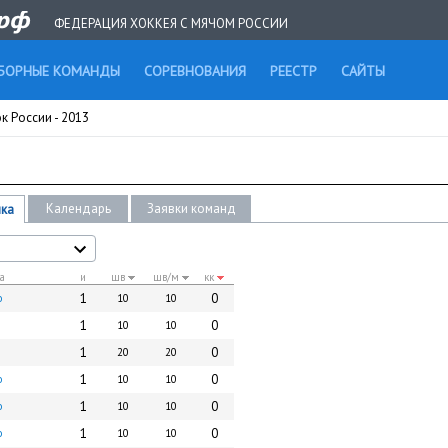
ФЕДЕРАЦИЯ ХОККЕЯ С МЯЧОМ РОССИИ
БОРНЫЕ КОМАНДЫ
СОРЕВНОВАНИЯ
РЕЕСТР
САЙТЫ
к России - 2013
Календарь
Заявки команд
ика
а
и
шв
шв/м
кк
1
0
о
10
10
1
0
10
10
1
0
20
20
1
0
о
10
10
1
0
о
10
10
1
0
о
10
10