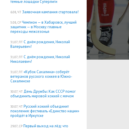
темные лошадки Суперлиги
Заявочная кампания стартовала!
6.08, ЧТ
Чемпион — в Хабаровск, лучший
5.08, СР
защитник — в Москву: главные
переходы межсезонья
С днём рождения, Николай
31.07, ПТ
Валерьевич!
С днём рождения, Николай
31.07, ПТ
Николаевич!
«Кубок Сахалина» соберёт
31.07, ПТ
ветеранов русского хоккея в Южно-
Сахалинске
День Дружбы: Как СССР помог
30.07, ЧТ
объединить мировой хоккей с мячом
Русский хоккей объединит
30.07, ЧТ
поколения: фестиваль «Единство нации»
пройдёт в Иркутске
Первый выход на лёд: что
29.07, СР