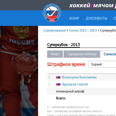
ФХМР
ДОКУМЕНТЫ
С
Соревнования
>
Сезон 2012—2013
> Суперкубо
Суперкубок - 2013
Инфо
Турнирная таблица
Статист
Штрафное время
Зоркий
Волочугин Константин
1
Бурлаков Сергей
2
командный штраф:
Всего:
и — количество проведенных игр
шв — суммарное штрафное время, минуты
шв/м — среднее количество штрафных минут за матч