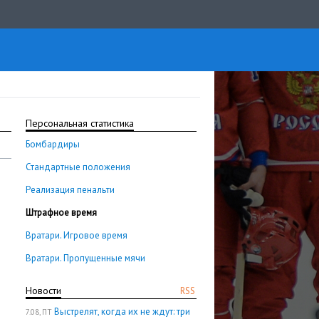
Персональная статистика
Бомбардиры
Стандартные положения
Реализация пенальти
Штрафное время
Вратари. Игровое время
Вратари. Пропущенные мячи
Новости
RSS
Выстрелят, когда их не ждут: три
7.08, ПТ