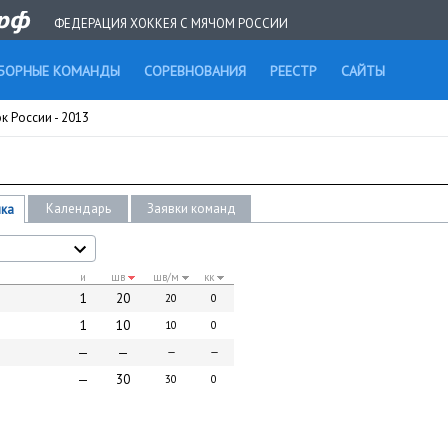
ФЕДЕРАЦИЯ ХОККЕЯ С МЯЧОМ РОССИИ
БОРНЫЕ КОМАНДЫ
СОРЕВНОВАНИЯ
РЕЕСТР
САЙТЫ
к России - 2013
Календарь
Заявки команд
ика
и
шв
шв/м
кк
1
20
20
0
1
10
10
0
—
—
—
—
—
30
30
0