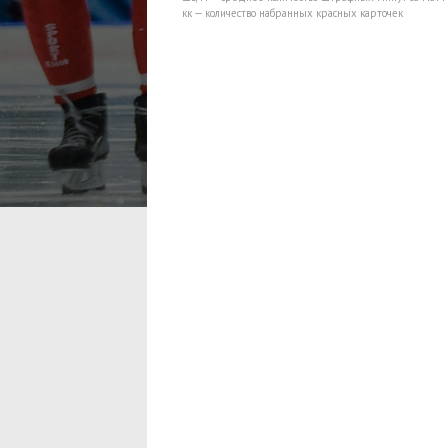
кк — количество набранных красных карточек