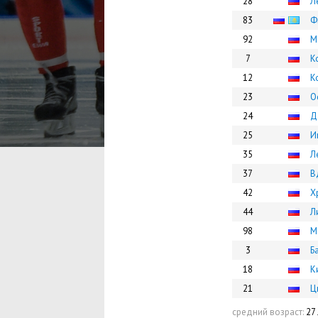
28
Л
83
Ф
92
М
7
К
12
К
23
О
24
Д
25
И
35
Л
37
В
42
Х
44
Л
98
М
3
Б
18
К
21
Ц
средний возраст:
27 