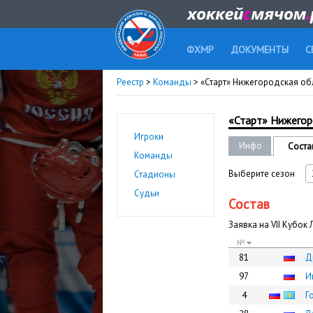
ФХМР
ДОКУМЕНТЫ
С
Реестр
>
Команды
> «Старт» Нижегородская об
«Старт» Нижегор
Игроки
Инфо
Соста
Команды
Выберите сезон
Стадионы
Судьи
Состав
Заявка на VII Кубок
№
81
Д
97
И
4
Г