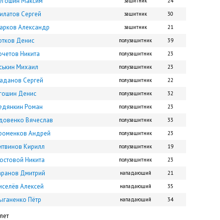
егошин Максим
защитник
24
илатов Сергей
защитник
30
арков Александр
защитник
21
отков Денис
полузащитник
39
очетов Никита
полузащитник
23
ськин Михаил
полузащитник
23
аданов Сергей
полузащитник
22
гошин Денис
полузащитник
32
едянкин Роман
полузащитник
23
довенко Вячеслав
полузащитник
33
роменков Андрей
полузащитник
23
итвинов Кирилл
полузащитник
19
остовой Никита
полузащитник
23
аранов Дмитрий
нападающий
21
иселёв Алексей
нападающий
35
ыганенко Пётр
нападающий
34
лет