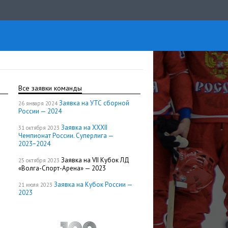
Все заявки команды
Заявка на УТС сборной
26 января 2024
России — 2024
Заявка на XXXII
31 октября 2023
Чемпионат России. Суперлига —
2023−2024
Заявка на VII Кубок ЛД
25 октября 2023
«Волга-Спорт-Арена» — 2023
Заявка на Кубок России —
21 июля 2023
2023