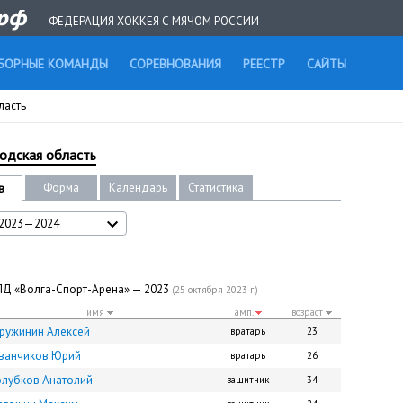
ФЕДЕРАЦИЯ ХОККЕЯ С МЯЧОМ РОССИИ
БОРНЫЕ КОМАНДЫ
СОРЕВНОВАНИЯ
РЕЕСТР
САЙТЫ
ласть
одская область
Форма
Календарь
Статистика
в
2023—2024
 ЛД «Волга-Спорт-Арена» — 2023
(25 октября 2023 г.)
имя
амп.
возраст
ружинин Алексей
вратарь
23
ванчиков Юрий
вратарь
26
олубков Анатолий
защитник
34