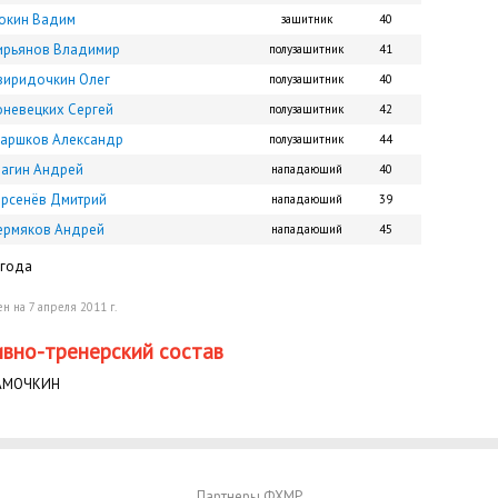
окин Вадим
защитник
40
ирьянов Владимир
полузащитник
41
виридочкин Олег
полузащитник
40
оневецких Сергей
полузащитник
42
таршков Александр
полузащитник
44
рагин Андрей
нападающий
40
ерсенёв Дмитрий
нападающий
39
ермяков Андрей
нападающий
45
 года
н на 7 апреля 2011 г.
вно-тренерский состав
МАМОЧКИН
Партнеры ФХМР