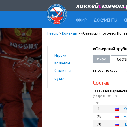
ФХМР
ДОКУМЕНТЫ
С
Реестр
>
Команды
> «Северский трубник» Полевс
«Северский трубн
Игроки
Инфо
Соста
Команды
Выберите сезон
Стадионы
Судьи
Состав
Заявка на Первенство
(7 апреля 2011 г.)
№
1
К
25
М
70
П