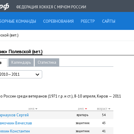
ФЕДЕРАЦИЯ ХОККЕЯ С МЯЧОМ РОССИИ
БОРНЫЕ КОМАНДЫ
СОРЕВНОВАНИЯ
РЕЕСТР
САЙТЫ
кой (вет.)
ик» Полевской (вет.)
Календарь
Статистика
в
2010—2011
 России среди ветеранов (1971 г.р. и ст.), 8-10 апреля, Киров — 2011
имя
амп.
возраст
арнаухов Сергей
вратарь
54
амочкин Вячеслав
защитник
43
ряхин Константин
защитник
41