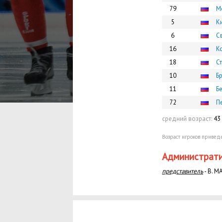
79
М
5
К
6
С
16
К
18
С
10
Б
11
Б
72
П
средний возраст:
43
Возраст игроков приведе
Администрати
представитель
- В. 