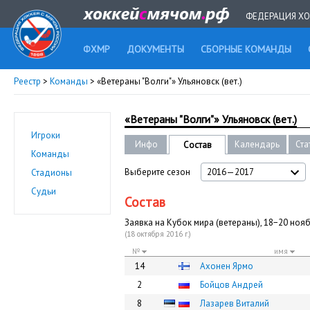
ФЕДЕРАЦИЯ ХО
ФХМР
ДОКУМЕНТЫ
СБОРНЫЕ КОМАНДЫ
Реестр
>
Команды
> «Ветераны "Волги"» Ульяновск (вет.)
«Ветераны "Волги"» Ульяновск (вет.)
Игроки
Инфо
Календарь
Ста
Состав
Команды
Выберите сезон
2016—2017
Стадионы
Судьи
Состав
Заявка на Кубок мира (ветераны), 18−20 ноя
(18 октября 2016 г.)
№
имя
14
Ахонен Ярмо
2
Бойцов Андрей
8
Лазарев Виталий