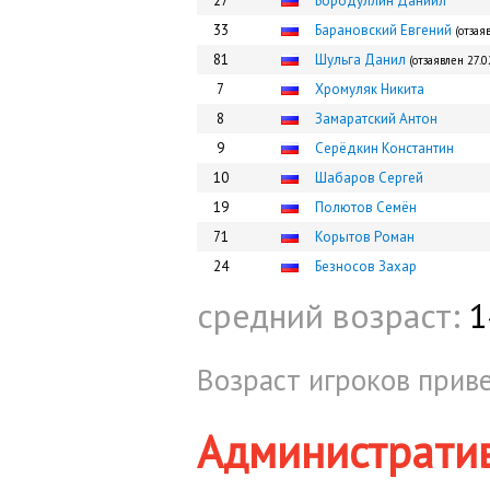
27
Бородуллин Даниил
33
Барановский Евгений
(отзая
81
Шульга Данил
(отзаявлен 27.0
7
Хромуляк Никита
8
Замаратский Антон
9
Серёдкин Константин
10
Шабаров Сергей
19
Полютов Семён
71
Корытов Роман
24
Безносов Захар
средний возраст:
1
Возраст игроков приве
Администрати