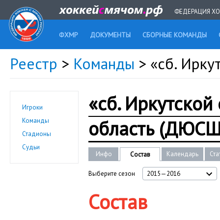
ФЕДЕРАЦИЯ ХО
ФХМР
ДОКУМЕНТЫ
СБОРНЫЕ КОМАНДЫ
Реестр
>
Команды
> «сб. Ирку
«сб. Иркутской
Игроки
область (ДЮСШ
Команды
Стадионы
Судьи
Инфо
Календарь
Ста
Состав
Выберите сезон
2015—2016
Состав