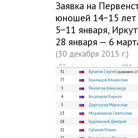
Заявка на Первенс
юношей 14−15 лет (
5−11 января, Иркут
28 января — 6 март
(30 декабря 2015 г.)
№
имя
31
Булатов Сергей
(дозаявлен 27
77
Крыльцов Владислав
3
Пентегов Александр
4
Богатырёв Кирилл
5
Дергоусов Мирослав
13
Медянников Святослав
18
Будлянский Дмитрий
21
Губанов Роман