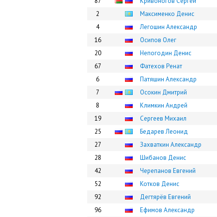
87
Кривоногов Сергей
2
Максименко Денис
4
Легошин Александр
16
Осипов Олег
20
Непогодин Денис
67
Фатехов Ренат
6
Патяшин Александр
7
Осокин Дмитрий
8
Климкин Андрей
19
Сергеев Михаил
25
Бедарев Леонид
27
Захваткин Александр
28
Шибанов Денис
42
Черепанов Евгений
52
Котков Денис
92
Дегтярёв Евгений
96
Ефимов Александр