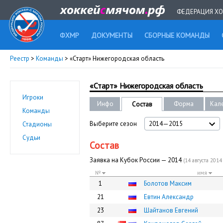
ФЕДЕРАЦИЯ ХО
ФХМР
ДОКУМЕНТЫ
СБОРНЫЕ КОМАНДЫ
Реестр
>
Команды
> «Старт» Нижегородская область
«Старт» Нижегородская область
Игроки
Инфо
Форма
Кал
Состав
Команды
Выберите сезон
2014—2015
Стадионы
Судьи
Состав
Заявка на Кубок России — 2014
(14 августа 2014 
№
имя
1
Болотов Максим
21
Евтин Александр
23
Шайтанов Евгений