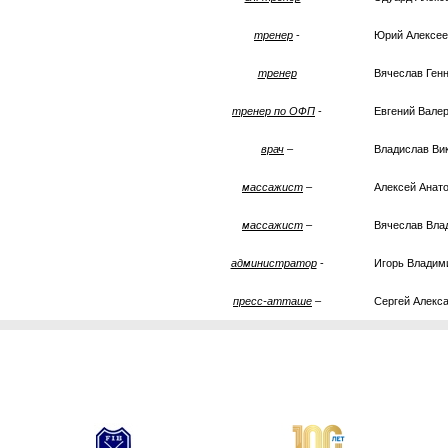
тренер
-
Юрий Алексе
тренер
Вячеслав Ген
тренер по ОФП
-
Евгений Вале
врач
–
Владислав Ви
массажист
–
Алексей Анат
массажист
–
Вячеслав Вл
администратор
-
Игорь Владим
пресс-атташе
–
Сергей Алекс