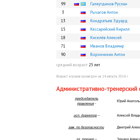
99
Галяутдинов Руслан
3
Рычагов Антон
13
Кондратьев Эдуард
15
Кессарийский Кирилл
18
Киселёв Алексей
71
Иванов Владимир
90
Ворончихин Антон
средний возраст:
25 лет
Возраст игроков приведен на 14 августа 2014 г.
Административно-тренерский 
председатель
Юрий Анатол
правления
-
исп. директор
–
Алексей Влад
зам. по безопасности
Дмитрий Алек
гл. тренер
–
Эдуард Алек