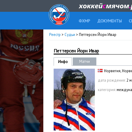
ФХМР
ДОКУМЕНТЫ
С
Реестр
>
Судьи
> Петтерсен Йорн Ивар
Петтерсен Йорн Ивар
Матчи
Инфо
Норвегия, Норв
дата рождения:
2 м
категория:
междуна