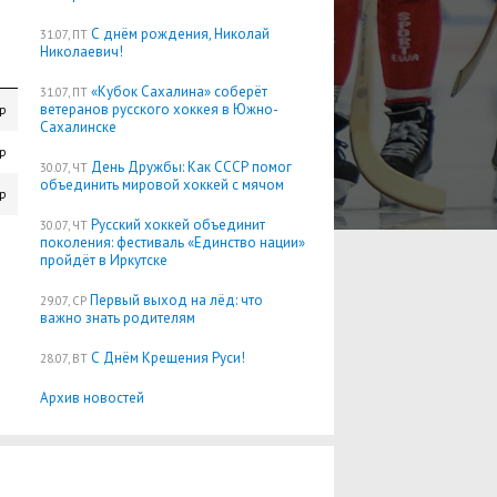
С днём рождения, Николай
31.07, ПТ
Николаевич!
«Кубок Сахалина» соберёт
31.07, ПТ
ветеранов русского хоккея в Южно-
ор
Сахалинске
ор
День Дружбы: Как СССР помог
30.07, ЧТ
объединить мировой хоккей с мячом
ор
Русский хоккей объединит
30.07, ЧТ
поколения: фестиваль «Единство нации»
пройдёт в Иркутске
Первый выход на лёд: что
29.07, СР
важно знать родителям
С Днём Крещения Руси!
28.07, ВТ
Архив новостей