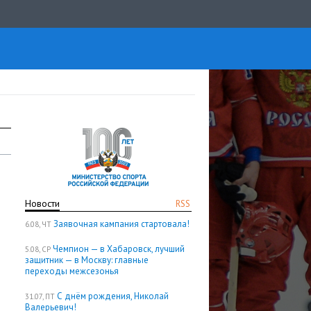
Новости
RSS
Заявочная кампания стартовала!
6.08, ЧТ
Чемпион — в Хабаровск, лучший
5.08, СР
защитник — в Москву: главные
переходы межсезонья
С днём рождения, Николай
31.07, ПТ
Валерьевич!