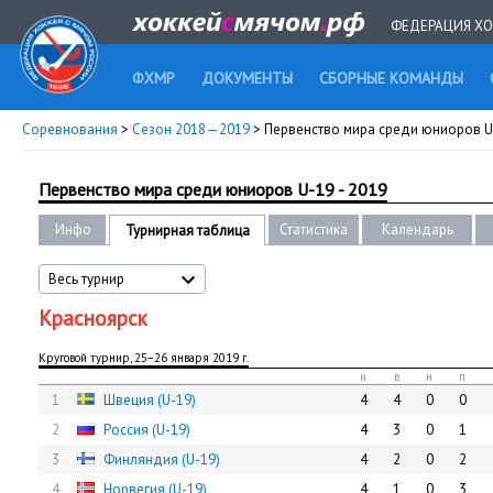
ФЕДЕРАЦИЯ ХО
ФХМР
ДОКУМЕНТЫ
СБОРНЫЕ КОМАНДЫ
Соревнования
>
Сезон 2018—2019
> Первенство мира среди юниоров U-
Первенство мира среди юниоров U-19 - 2019
Инфо
Статистика
Календарь
Турнирная таблица
Весь турнир
Красноярск
Круговой турнир, 25−26 января 2019 г.
и
в
н
п
1
Швеция (U-19)
4
4
0
0
2
Россия (U-19)
4
3
0
1
3
Финляндия (U-19)
4
2
0
2
4
Норвегия (U-19)
4
1
0
3