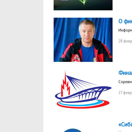
О фи
Информ
28 фев
Фина
Соревно
27 февр
«Сиб