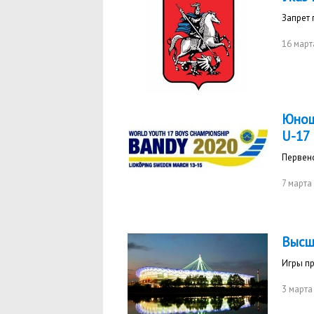
Запрет
16 март
Юнош
U-17
Первенс
7 марта
Высш
Игры пр
3 марта