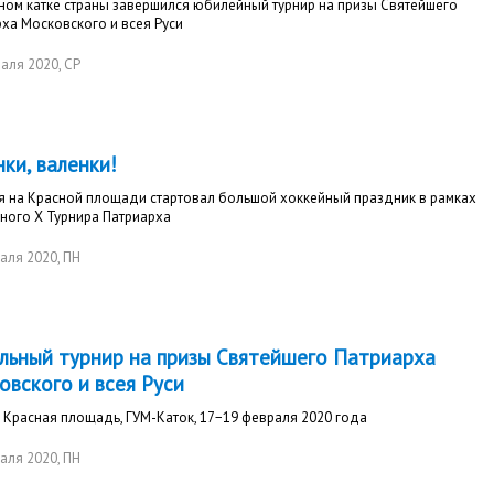
ном катке страны завершился юбилейный турнир на призы Святейшего
ха Московского и всея Руси
раля 2020
, СР
ки, валенки!
я на Красной площади стартовал большой хоккейный праздник в рамках
ного Х Турнира Патриарха
аля 2020
, ПН
льный турнир на призы Святейшего Патриарха
овского и всея Руси
 Красная площадь, ГУМ-Каток, 17−19 февраля 2020 года
аля 2020
, ПН