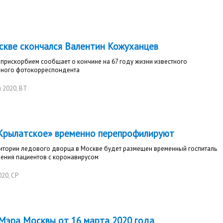
скве скончался Валентин Кожуханцев
прискорбием сообщает о кончине на 67 году жизни известного
вного фотокорреспондента
я 2020
, ВТ
Крылатское» временно перепрофилируют
ритории ледового дворца в Москве будет размещен временный госпиталь
чения пациентов с коронавирусом
020
, СР
 Мэра Москвы от 16 марта 2020 года