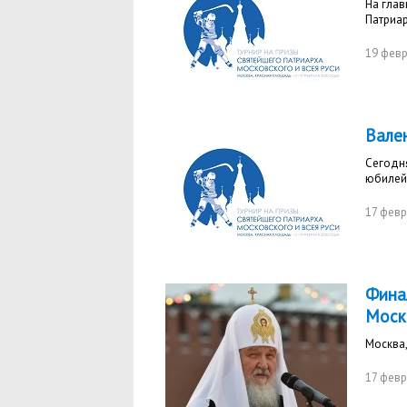
На глав
Патриар
19 фев
Вален
Сегодн
юбилей
17 февр
Фина
Моск
Москва,
17 февр