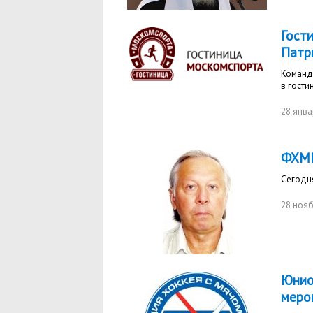
Гост
Патр
Команд
в гост
28 янва
ФХМР
Сегодня
28 нояб
Юнио
меро