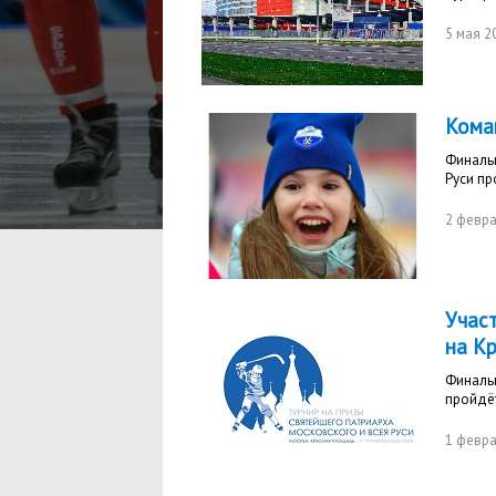
5 мая 2
Кома
Финальн
Руси пр
2 февра
Учас
на К
Финальн
пройдёт
1 февра