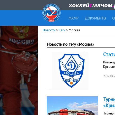
ФХМР
ДОКУМЕНТЫ
С
Новости
>
Тэги
> Москва
Новости по тэгу «Москва»
Стат
Команд
Крылатс
27 мая 
Турн
«Кры
Турнир 