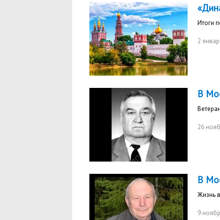
«Дин
Итоги п
2 январ
В Мо
Ветеран
26 нояб
В Мо
Жизнь в
9 ноябр