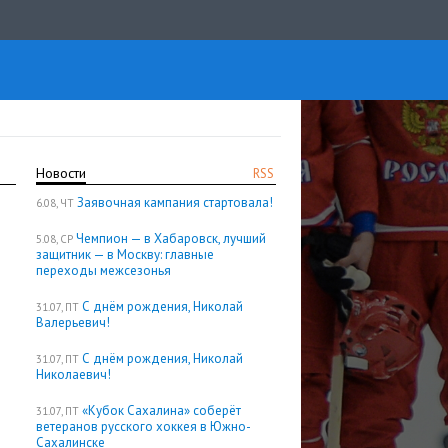
Новости
RSS
Заявочная кампания стартовала!
6.08, ЧТ
Чемпион — в Хабаровск, лучший
5.08, СР
защитник — в Москву: главные
переходы межсезонья
С днём рождения, Николай
31.07, ПТ
Валерьевич!
С днём рождения, Николай
31.07, ПТ
Николаевич!
«Кубок Сахалина» соберёт
31.07, ПТ
ветеранов русского хоккея в Южно-
Сахалинске