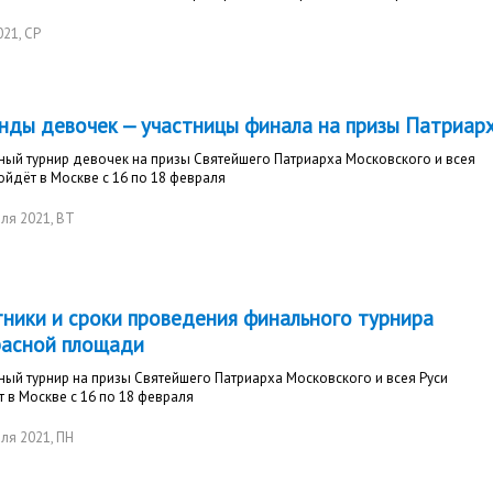
021
, СР
нды девочек — участницы финала на призы Патриар
ый турнир девочек на призы Святейшего Патриарха Московского и всея
ойдёт в Москве с 16 по 18 февраля
ля 2021
, ВТ
тники и сроки проведения финального турнира
расной площади
ый турнир на призы Святейшего Патриарха Московского и всея Руси
 в Москве с 16 по 18 февраля
ля 2021
, ПН