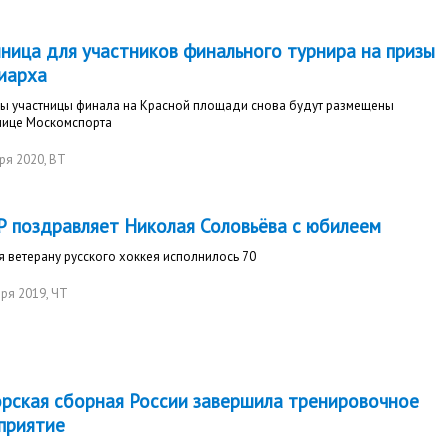
иница для участников финального турнира на призы
иарха
ы участницы финала на Красной площади снова будут размещены
инице Москомспорта
ря 2020
, ВТ
 поздравляет Николая Соловьёва с юбилеем
 ветерану русского хоккея исполнилось 70
ря 2019
, ЧТ
рская сборная России завершила тренировочное
приятие