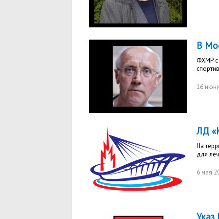
В Мо
ФХМР с 
спорти
16 июн
ЛД «
На тер
для ле
6 мая 2
Указ