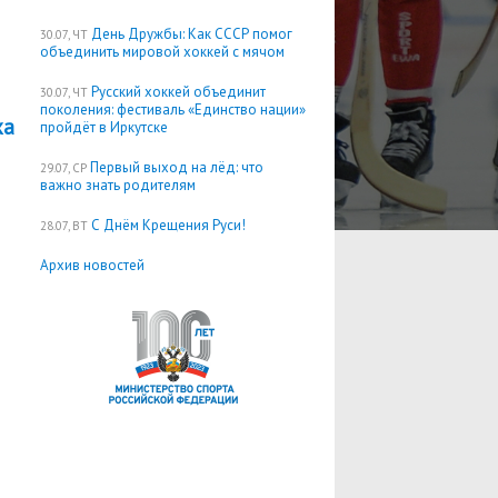
День Дружбы: Как СССР помог
30.07, ЧТ
объединить мировой хоккей с мячом
Русский хоккей объединит
30.07, ЧТ
поколения: фестиваль «Единство нации»
ха
пройдёт в Иркутске
Первый выход на лёд: что
29.07, СР
важно знать родителям
С Днём Крещения Руси!
28.07, ВТ
Архив новостей