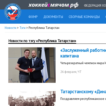
ФЕДЕРАЦИЯ ХО
ФХМР
ДОКУМЕНТЫ
СБОРНЫЕ КОМАНДЫ
Новости
>
Тэги
> Республика Татарстан
Новости по тэгу «Республика Татарстан»
«Заслуженный работни
капитана
Четырехкратный чемпион мира 
26 февраля
, ЧТ
Татарстанскому «Дина
Поздравляем республиканское 