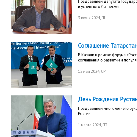
Поздравляем депутата Государс
и успешного бизнесмена
3 июня 2024
, ПН
Соглашение Татарста
В Казани в рамках форума «Рос
соглашения о развитии и популя
15 мая 2024
, СР
День Рождения Руста
Поздравляем многолетнего рук
России
1 марта 2024
, ПТ