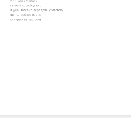
угл - голы с углового
св - голы со свободного
п (угл) - голевые передачи (с углового)
шв - штрафное время
кк - красные карточки