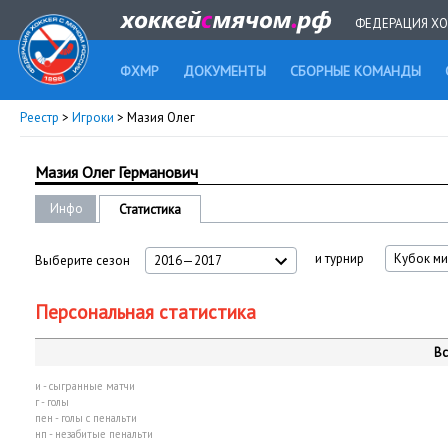
ФЕДЕРАЦИЯ ХО
ФХМР
ДОКУМЕНТЫ
СБОРНЫЕ КОМАНДЫ
Реестр
>
Игроки
> Мазия Олег
Мазия Олег Германович
Инфо
Статистика
и турнир
Кубок ми
Выберите сезон
2016—2017
Персональная статистика
Вс
и - сыгранные матчи
г - голы
пен - голы с пенальти
нп - незабитые пенальти