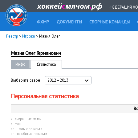
ФЕДЕРАЦИЯ ХО
ФХМР
ДОКУМЕНТЫ
СБОРНЫЕ КОМАНДЫ
Реестр
>
Игроки
> Мазия Олег
Мазия Олег Германович
Инфо
Статистика
Выберите сезон
2012—2013
Персональная статистика
Вс
и - сыгранные матчи
г - голы
пен - голы с пенальти
нп - незабитые пенальти