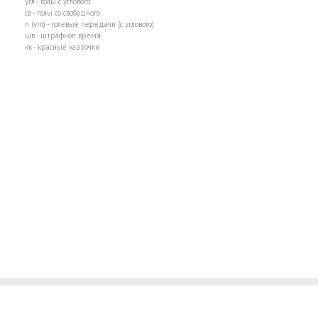
угл - голы с углового
св - голы со свободного
п (угл) - голевые передачи (с углового)
шв - штрафное время
кк - красные карточки