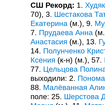
СШ Рекорд:
1.
Худя
70), 3.
Шестакова Та
Екатерина
(м.), 9.
Му
7.
Прудаева Анна
(м.
Анастасия
(м.), 13.
Г
14.
Полунченко Крис
Ксения
(к-н) (м.), 57.
77.
Цельцова Полин
выходили: 2.
Понома
88.
Малёванная Али
поле: 25.
Шерстова 