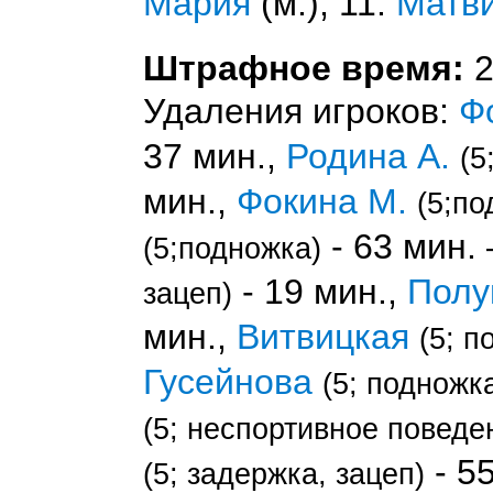
Мария
(м.), 11.
Матви
Штрафное время:
2
Удаления игроков:
Ф
37 мин.,
Родина А.
(5
мин.,
Фокина М.
(5;по
- 63 мин
(5;подножка)
- 19 мин.,
Полу
зацеп)
мин.,
Витвицкая
(5; п
Гусейнова
(5; подножк
(5; неспортивное поведе
- 5
(5; задержка, зацеп)