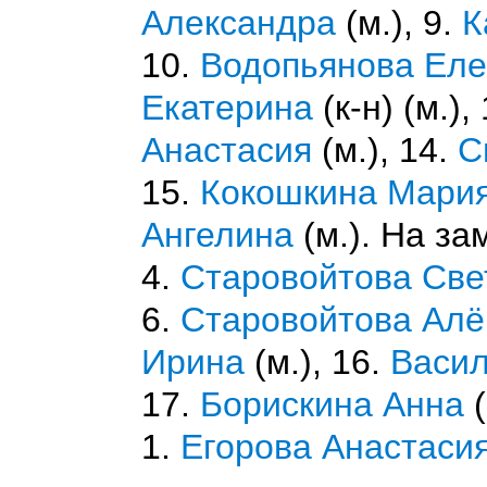
Александра
(м.), 9.
К
10.
Водопьянова Ел
Екатерина
(к-н) (м.),
Анастасия
(м.), 14.
С
15.
Кокошкина Мари
Ангелина
(м.). На за
4.
Старовойтова Све
6.
Старовойтова Алё
Ирина
(м.), 16.
Васил
17.
Борискина Анна
(
1.
Егорова Анастаси