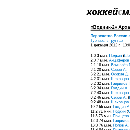
«Водник-2» Архан
Первенство России с
Турниры в группах
1 декабря 2012 г., 13:
1:0 3 мин.
Подкин
(
Ше
2:0 7 мин.
Анциферов
2:1 18 мин.
Бочкарёв Г
3:1 20 мин.
Серов А.
3:2 21 мин.
Осокин Д.
4:2 31 мин.
Шеховцов 
5:2 32 мин.
Гаврилов 
6:2 34 мин.
Голдин А.
7:2 43 мин.
Шеховцов 
8:2 46 мин.
Серов А.
(
9:2 48 мин.
Шеховцов 
10:2 55 мин.
Голдин А
11:2 71 мин.
Подкин
(
С
11:3 73 мин.
Прищепа
12:3 74 мин.
Гаврилов
13:3 76 мин.
Попов А.
13:4 84 мин.
Романов 