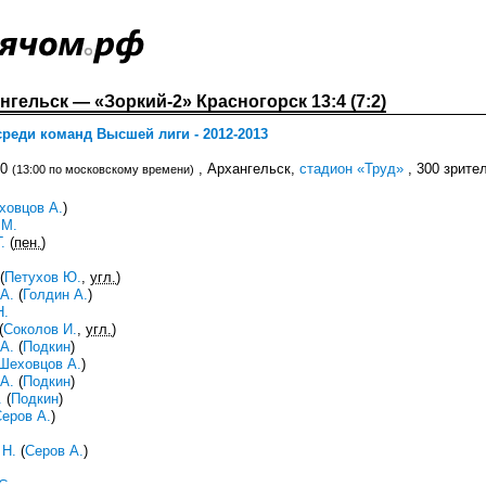
гельск — «Зоркий-2» Красногорск 13:4 (7:2)
реди команд Высшей лиги - 2012-2013
00
, Архангельск,
стадион «Труд»
, 300 зрител
(13:00 по московскому времени)
ховцов А.
)
 М.
.
(
пен.
)
(
Петухов Ю.
,
угл.
)
А.
(
Голдин А.
)
Н.
(
Соколов И.
,
угл.
)
А.
(
Подкин
)
Шеховцов А.
)
А.
(
Подкин
)
.
(
Подкин
)
еров А.
)
 Н.
(
Серов А.
)
С.