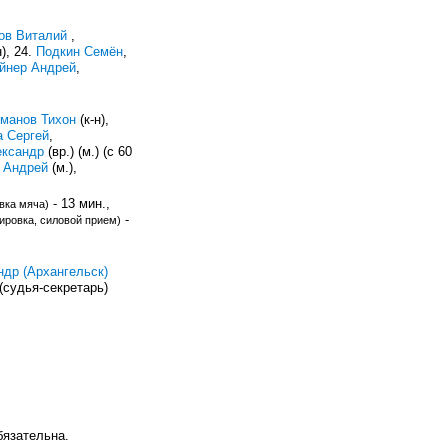
ов Виталий
,
н), 24.
Подкин Семён
,
йнер Андрей
,
манов Тихон
(к-н),
 Сергей
,
ександр
(вр.) (м.) (с 60
 Андрей
(м.),
- 13 мин.,
вка мяча)
-
кировка, силовой прием)
др (Архангельск)
(судья-секретарь)
язательна.