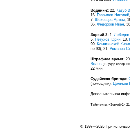
Водник-2:
22.
Казуб 
16.
Гаврилов Николай
7.
Шеховцов Артем
, 1
36.
Федорков Иван
, 3
Зоркий-2:
1.
Лебедев
5.
Петухов Юрий
, 18.
99.
Комягинский Кири
по 90), 21.
Романов С
Штрафное время:
20
Волов
(10;удар соперник
22 мин.
Судейская бригада:
(помощник),
Целиков 
Дополнительная инф
Тайм-ауты: «Зоркий-2» 21
© 1997—2026 При использо