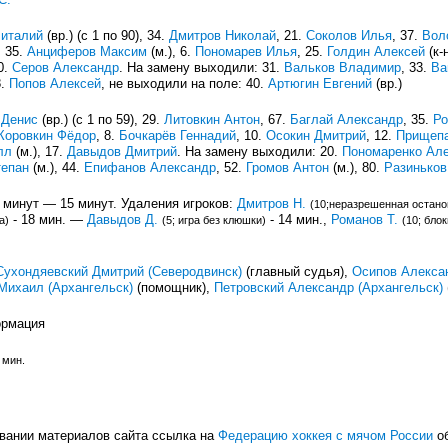
Виталий
(вр.) (с 1 по 90), 34.
Дмитров Николай
, 21.
Соколов Илья
, 37.
Вол
, 35.
Анциферов Максим
(м.), 6.
Пономарев Илья
, 25.
Голдин Алексей
(к-
0.
Серов Александр
. На замену выходили: 31.
Вальков Владимир
, 33.
Ва
8.
Попов Алексей
, не выходили на поле: 40.
Артюгин Евгений
(вр.)
 Денис
(вр.) (с 1 по 59), 29.
Литовкин Антон
, 67.
Баглай Александр
, 35.
Ро
Коровкин Фёдор
, 8.
Бочкарёв Геннадий
, 10.
Осокин Дмитрий
, 12.
Прищепа
лл
(м.), 17.
Давыдов Дмитрий
. На замену выходили: 20.
Пономаренко Ал
тепан
(м.), 44.
Епифанов Александр
, 52.
Громов Антон
(м.), 80.
Разиньков
 минут — 15 минут. Удаления игроков:
Дмитров Н.
(10;неразрешенная остано
- 18 мин. —
Давыдов Д.
- 14 мин.,
Романов Т.
а)
(5; игра без клюшки)
(10; бло
Сухондяевский Дмитрий (Северодвинск)
(главный судья),
Осипов Алексан
Михаил (Архангельск)
(помощник),
Петровский Александр (Архангельск)
ормация
 мин.
вании материалов сайта ссылка на
Федерацию хоккея с мячом России
об