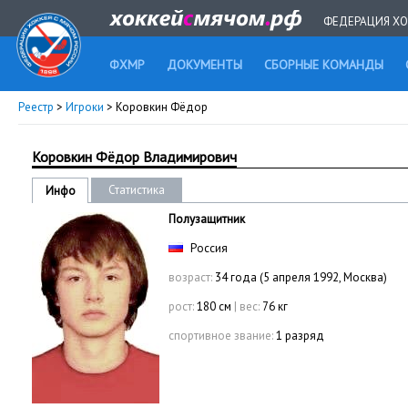
ФЕДЕРАЦИЯ ХО
ФХМР
ДОКУМЕНТЫ
СБОРНЫЕ КОМАНДЫ
Реестр
>
Игроки
> Коровкин Фёдор
Коровкин Фёдор Владимирович
Статистика
Инфо
Полузащитник
Россия
возраст:
34 года (5 апреля 1992, Москва)
рост:
180 см
|
вес:
76 кг
спортивное звание:
1 разряд